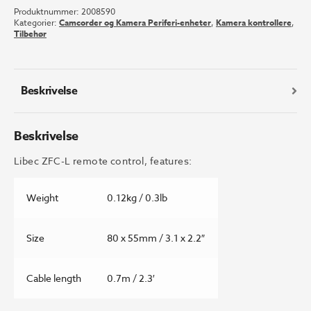
Produktnummer:
2008590
remote
Kategorier:
Camcorder og Kamera Periferi-enheter
,
Kamera kontrollere
,
control
Tilbehør
antall
Beskrivelse
Beskrivelse
Libec ZFC-L remote control, features:
Weight
0.12kg / 0.3lb
Size
80 x 55mm / 3.1 x 2.2″
Cable length
0.7m / 2.3′