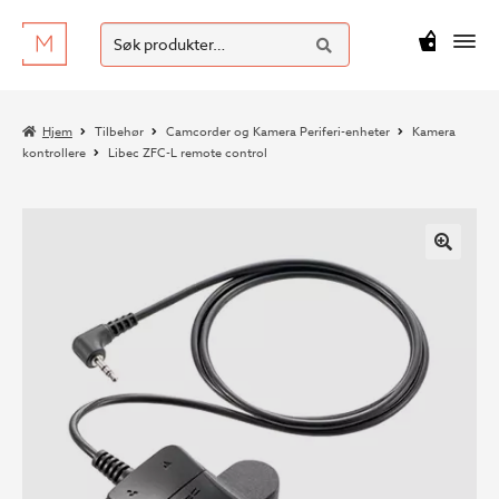
SØK
Hopp
Hopp
Søk
M
kr
0
til
til
etter:
navigasjon
innhold
Hjem
Tilbehør
Camcorder og Kamera Periferi-enheter
Kamera
kontrollere
Libec ZFC-L remote control