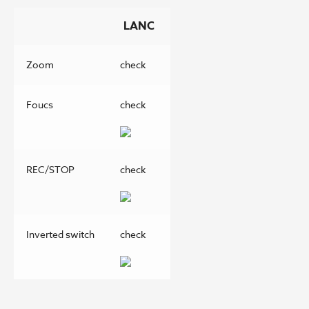
LANC
Zoom
check
Foucs
check
REC/STOP
check
Inverted switch
check