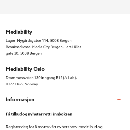
827.
203.
Mediability
Lager: Nygårdsgaten 114, 5008 Bergen
Besøksadresse: Media City Bergen, Lars Hilles
gate 30, 5008 Bergen
Mediability Oslo
Drammensveien 130 Inngang B12 (A-Lab),
0277 Oslo, Norway
Informasjon
Få tilbud og nyheter rett i innboksen
Register deg for å motta vårt nyhetsbrev med tilbud og