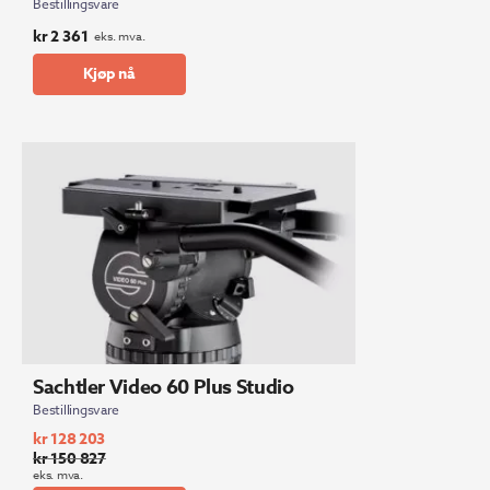
Bestillingsvare
kr
2 361
eks. mva.
Kjøp nå
Sachtler Video 60 Plus Studio
Bestillingsvare
kr
128 203
kr
150 827
Opprinnelig
Nåværende
eks. mva.