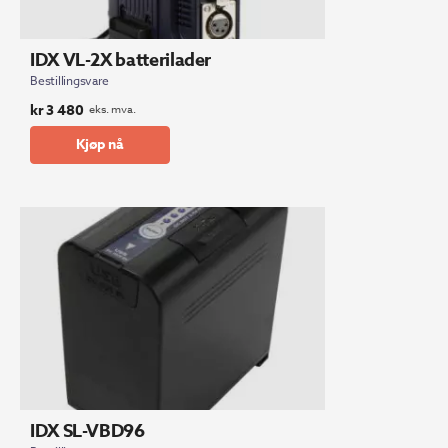
IDX VL-2X batterilader
Bestillingsvare
kr
3 480
eks. mva.
Kjøp nå
IDX SL-VBD96