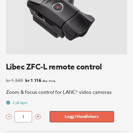
Libec ZFC-L remote control
Opprinnelig
Nåværende
kr
1 240
kr
1 116
eks. mva.
pris
pris
var:
er:
Zoom & focus control for LANC* video cameras
kr 1
kr 1
240.
116.
2 på lager
–
+
Legg I Handlekurv
Libec
ZFC-
L