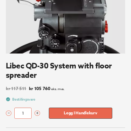
Libec QD-30 System with floor
spreader
Opprinnelig
Nåværende
kr
117 511
kr
105 760
eks. mva.
pris
pris
var:
er:
Bestillingsvare
kr 117
kr 105
511.
760.
–
+
Legg I Handlekurv
Libec
QD-
30