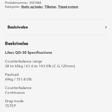
Produktnummer:
3021066
System
Kategorier:
Stativ og hoder
,
Tilbehør
,
Tripod system
with
floor
spreader
antall
Beskrivelse
Beskrivelse
Libec QD-30 Specifications
Counterbalance range
28 to 65kg / 61.6 to 143.0lb (C.G.125mm)
Payload
69kg / 151.8.0lb
Counterbalance
Continuous
Drag mode
7STEP