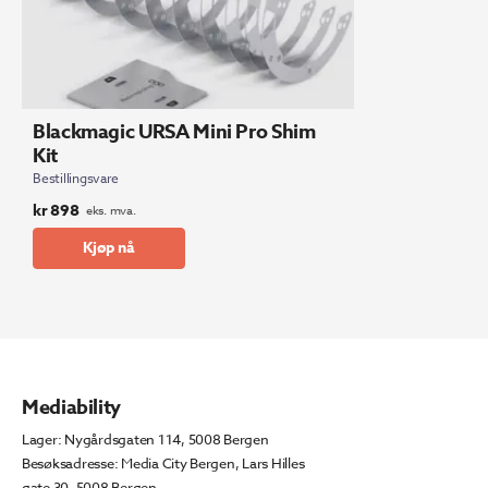
Blackmagic URSA Mini Pro Shim
Kit
Bestillingsvare
kr
898
eks. mva.
Kjøp nå
Mediability
Lager: Nygårdsgaten 114, 5008 Bergen
Besøksadresse: Media City Bergen, Lars Hilles
gate 30, 5008 Bergen