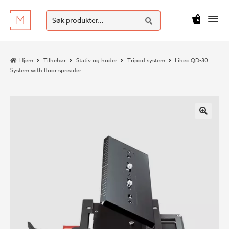
SØK
Hopp
Hopp
Søk
M
kr
0
til
til
etter:
navigasjon
innhold
Hjem
Tilbehør
Stativ og hoder
Tripod system
Libec QD-30
System with floor spreader