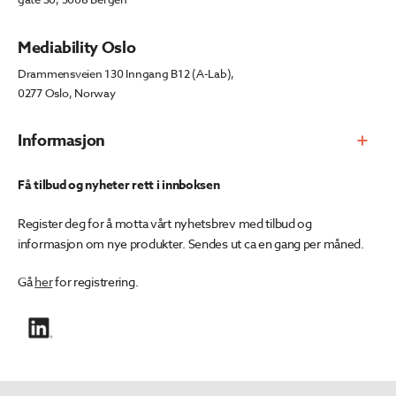
Mediability Oslo
Drammensveien 130 Inngang B12 (A-Lab),
0277 Oslo, Norway
Informasjon
Få tilbud og nyheter rett i innboksen
Register deg for å motta vårt nyhetsbrev med tilbud og
informasjon om nye produkter. Sendes ut ca en gang per måned.
Gå
her
for registrering.