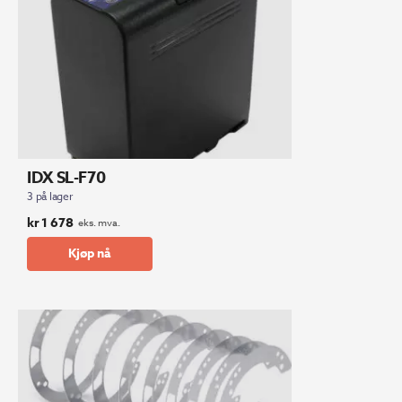
IDX SL-F70
3 på lager
kr
1 678
eks. mva.
Kjøp nå