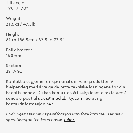
Tilt angle
+90° / -70°
Weight
21.6kg / 47.5lb
Height
82 to 186.5cm / 32.5 to 73.5″
Ball diameter
150mm
Section
2STAGE
Kontakt oss gjerne for spørsmål om våre produkter. Vi
hjelper deg med å velge de rette tekniske løsningene for din
bedrifts behov. Du kan kontakte vårt salgsteam direkte ved å
sende e-post til
sales@mediability.com
. Se øvrig
kontaktinformasjon
her
.
Endringer i teknisk spesifikasjon kan forekomme. Teknisk
spesifikasjon fra leverandør:
Libec