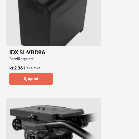
IDX SL-VBD96
Bestillingsvare
kr
2 361
eks. mva.
Kjøp nå