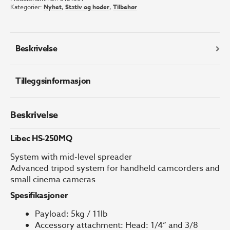
antall
Kategorier:
Nyhet
,
Stativ og hoder
,
Tilbehør
Beskrivelse
Tilleggsinformasjon
Beskrivelse
Libec HS-250MQ
System with mid-level spreader
Advanced tripod system for handheld camcorders and
small cinema cameras
Spesifikasjoner
Payload: 5kg / 11lb
Accessory attachment: Head: 1/4” and 3/8