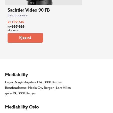
Sachtler Video 90 FB
Bestillingsvare
kr
159 745
kr
187 935
Opprinnelig
Nåværende
eks. mva.
pris
pris
Kjøp nå
var:
er:
kr 187
kr 159
935.
745.
Mediability
Lager: Nygårdsgaten 114, 5008 Bergen
Besøksadresse: Media City Bergen, Lars Hilles
gate 30, 5008 Bergen
Mediability Oslo