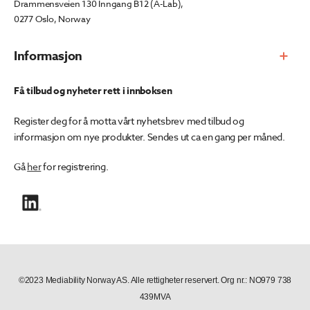
Drammensveien 130 Inngang B12 (A-Lab),
0277 Oslo, Norway
Informasjon
Få tilbud og nyheter rett i innboksen
Register deg for å motta vårt nyhetsbrev med tilbud og
informasjon om nye produkter. Sendes ut ca en gang per måned.
Gå
her
for registrering.
©2023 Mediability Norway AS. Alle rettigheter reservert. Org nr.: NO979 738
439MVA