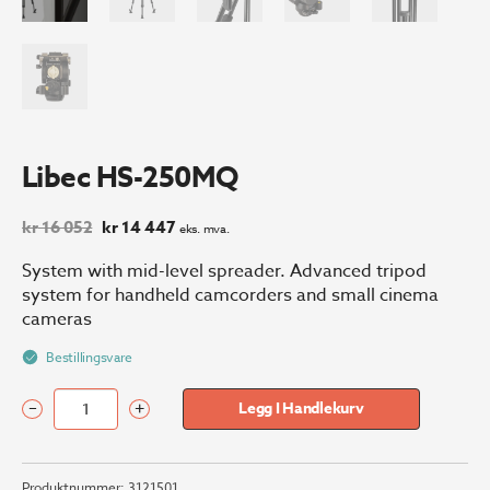
Libec HS-250MQ
Opprinnelig
Nåværende
kr
16 052
kr
14 447
eks. mva.
pris
pris
var:
er:
System with mid-level spreader. Advanced tripod
kr 16
kr 14
system for handheld camcorders and small cinema
052.
447.
cameras
Bestillingsvare
–
+
Legg I Handlekurv
Libec
HS-
250MQ
Produktnummer:
3121501