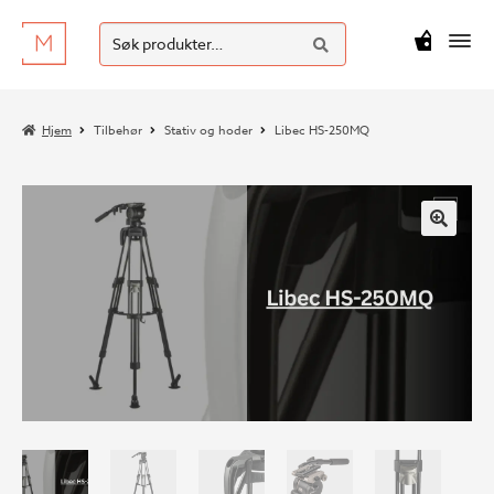
SØK
Hopp
Hopp
Søk
M
kr
0
til
til
etter:
navigasjon
innhold
Hjem
Tilbehør
Stativ og hoder
Libec HS-250MQ