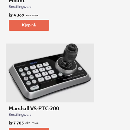
Mount
Bestillingsvare
kr
4 369
eks. mva.
Kjøp nå
Marshall VS-PTC-200
Bestillingsvare
kr
7 705
eks. mva.