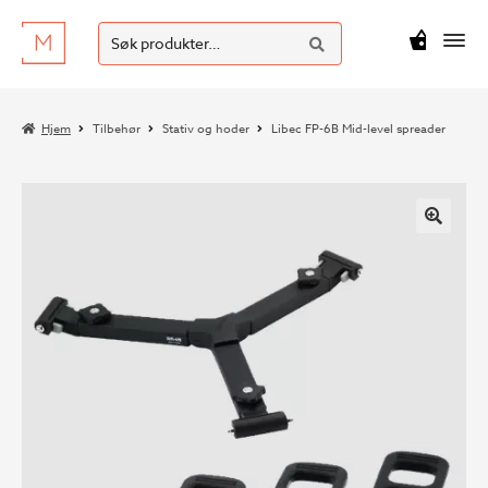
SØK
Hopp
Hopp
Søk
M
kr
0
til
til
etter:
navigasjon
innhold
Hjem
Tilbehør
Stativ og hoder
Libec FP-6B Mid-level spreader