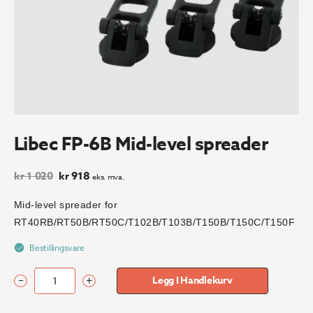
Libec FP-6B Mid-level spreader
Opprinnelig
Nåværende
kr
1 020
kr
918
eks. mva.
pris
pris
var:
er:
Mid-level spreader for
kr 1
kr 918.
RT40RB/RT50B/RT50C/T102B/T103B/T150B/T150C/T150F
020.
Bestillingsvare
–
+
Legg I Handlekurv
Libec
FP-