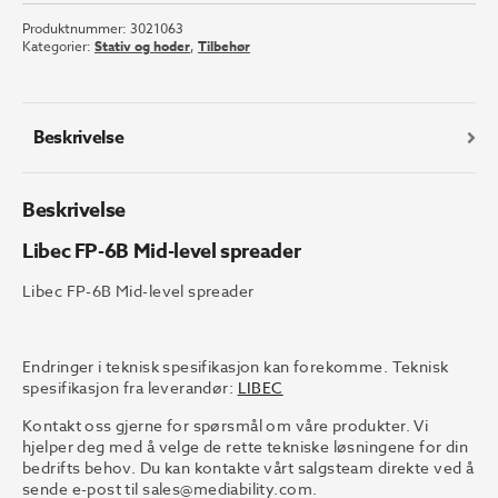
6B
Produktnummer:
3021063
Mid-
Kategorier:
Stativ og hoder
,
Tilbehør
level
spreader
antall
Beskrivelse
Beskrivelse
Libec FP-6B Mid-level spreader
Libec FP-6B Mid-level spreader
Endringer i teknisk spesifikasjon kan forekomme. Teknisk
spesifikasjon fra leverandør:
LIBEC
Kontakt oss gjerne for spørsmål om våre produkter. Vi
hjelper deg med å velge de rette tekniske løsningene for din
bedrifts behov. Du kan kontakte vårt salgsteam direkte ved å
sende e-post til
sales@mediability.com.