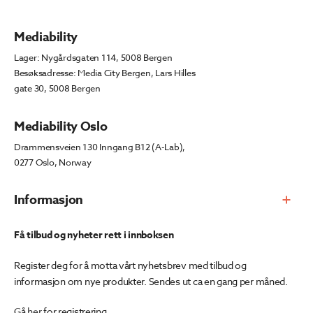
Mediability
Lager: Nygårdsgaten 114, 5008 Bergen
Besøksadresse: Media City Bergen, Lars Hilles
gate 30, 5008 Bergen
Mediability Oslo
Drammensveien 130 Inngang B12 (A-Lab),
0277 Oslo, Norway
Informasjon
Få tilbud og nyheter rett i innboksen
Register deg for å motta vårt nyhetsbrev med tilbud og
informasjon om nye produkter. Sendes ut ca en gang per måned.
Gå
her
for registrering.