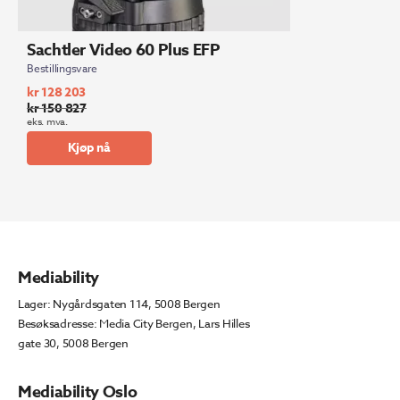
Sachtler Video 60 Plus EFP
Bestillingsvare
kr
128 203
kr
150 827
Opprinnelig
Nåværende
eks. mva.
pris
pris
Kjøp nå
var:
er:
kr 150
kr 128
827.
203.
Mediability
Lager: Nygårdsgaten 114, 5008 Bergen
Besøksadresse: Media City Bergen, Lars Hilles
gate 30, 5008 Bergen
Mediability Oslo