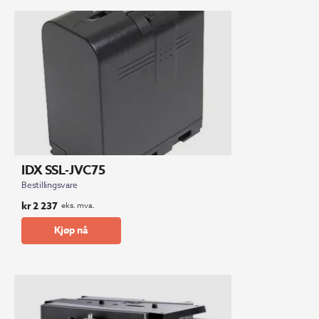
IDX SSL-JVC75
Bestillingsvare
kr
2 237
eks. mva.
Kjøp nå