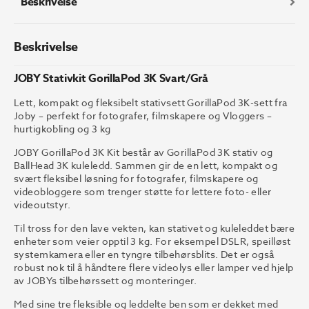
Beskrivelse
Beskrivelse
JOBY Stativkit GorillaPod 3K Svart/Grå
Lett, kompakt og fleksibelt stativsett GorillaPod 3K-sett fra
Joby – perfekt for fotografer, filmskapere og Vloggers –
hurtigkobling og 3 kg
JOBY GorillaPod 3K Kit består av GorillaPod 3K stativ og
BallHead 3K kuleledd. Sammen gir de en lett, kompakt og
svært fleksibel løsning for fotografer, filmskapere og
videobloggere som trenger støtte for lettere foto- eller
videoutstyr.
Til tross for den lave vekten, kan stativet og kuleleddet bære
enheter som veier opptil 3 kg. For eksempel DSLR, speilløst
systemkamera eller en tyngre tilbehørsblits. Det er også
robust nok til å håndtere flere videolys eller lamper ved hjelp
av JOBYs tilbehørssett og monteringer.
Med sine tre fleksible og leddelte ben som er dekket med