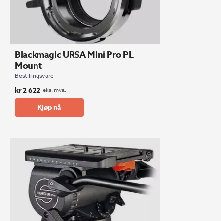
Blackmagic URSA Mini Pro PL
Mount
Bestillingsvare
kr
2 622
eks. mva.
Kjøp nå