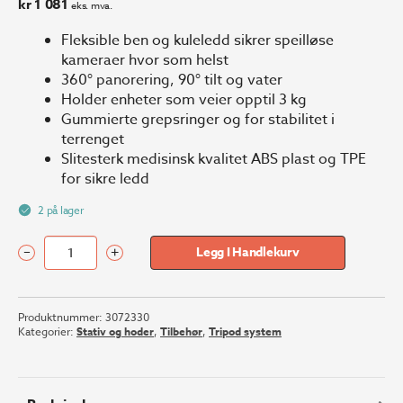
kr
1 081
eks. mva.
Fleksible ben og kuleledd sikrer speilløse
kameraer hvor som helst
360° panorering, 90° tilt og vater
Holder enheter som veier opptil 3 kg
Gummierte grepsringer og for stabilitet i
terrenget
Slitesterk medisinsk kvalitet ABS plast og TPE
for sikre ledd
2 på lager
–
+
Legg I Handlekurv
JOBY
Stativkit
GorillaPod
Produktnummer:
3072330
3K
Kategorier:
Stativ og hoder
,
Tilbehør
,
Tripod system
Svart/Grå
antall