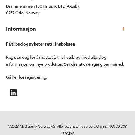
Drammensveien 130 Inngang B12 (A-Lab),
0277 Oslo, Norway
Informasjon
Få tilbud og nyheter rett i innboksen
Register deg for å motta vårt nyhetsbrev med tilbud og
informasjon om nye produkter. Sendes ut ca en gang per måned.
Gå
her
for registrering.
©2023 Mediability Norway AS. Alle rettigheter reservert. Org nr.: NO979 738
439MVA