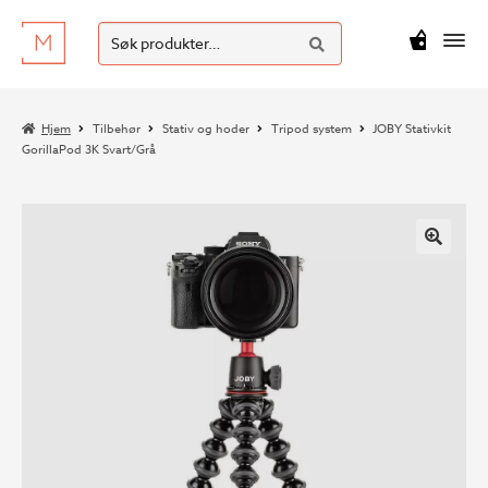
SØK
Hopp
Hopp
Søk
M
kr
0
til
til
etter:
navigasjon
innhold
Hjem
Tilbehør
Stativ og hoder
Tripod system
JOBY Stativkit
GorillaPod 3K Svart/Grå