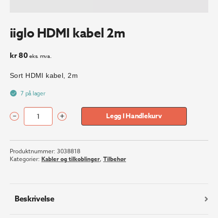
iiglo HDMI kabel 2m
kr
80
eks. mva.
Sort HDMI kabel, 2m
7 på lager
–
+
Legg I Handlekurv
iiglo
HDMI
kabel
Produktnummer:
3038818
2m
Kategorier:
Kabler og tilkoblinger
,
Tilbehør
antall
Beskrivelse