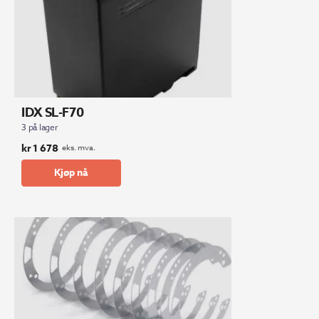
IDX SL-F70
3 på lager
kr
1 678
eks. mva.
Kjøp nå