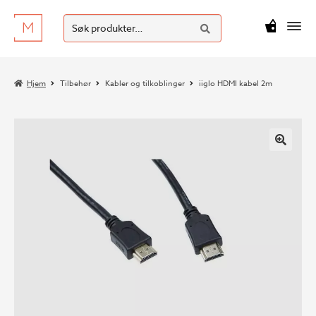
SØK
Hopp
Hopp
Søk
M
kr
0
til
til
etter:
navigasjon
innhold
Hjem
Tilbehør
Kabler og tilkoblinger
iiglo HDMI kabel 2m