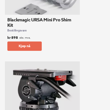
Blackmagic URSA Mini Pro Shim
Kit
Bestillingsvare
kr
898
eks. mva.
Kjøp nå