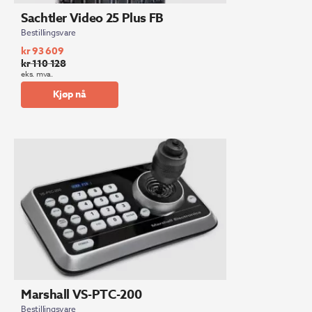
Sachtler Video 25 Plus FB
Bestillingsvare
kr
93 609
kr
110 128
Opprinnelig
Nåværende
eks. mva.
pris
pris
Kjøp nå
var:
er:
kr 110
kr 93
128.
609.
Marshall VS-PTC-200
Bestillingsvare