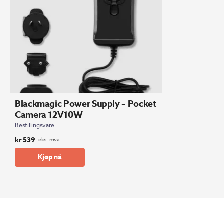
Blackmagic Power Supply – Pocket
Camera 12V10W
Bestillingsvare
kr
539
eks. mva.
Kjøp nå