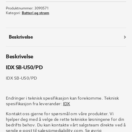
U50/PD
Produktnummer:
3090571
antall
Kategori:
Batteri og strøm
Beskrivelse
Beskrivelse
IDX SB-U50/PD
IDX SB-U50/PD
Endringer i teknisk spesifikasjon kan forekomme. Teknisk
spesifikasjon fra leverandør:
IDX
Kontakt oss gjerne for spørsmål om våre produkter. Vi
hjelper deg med å velge de rette tekniske løsningene for din
bedrifts behov. Du kan kontakte vårt salgsteam direkte ved å
sende e-post til
sales@mediability.com.
Se øvrig