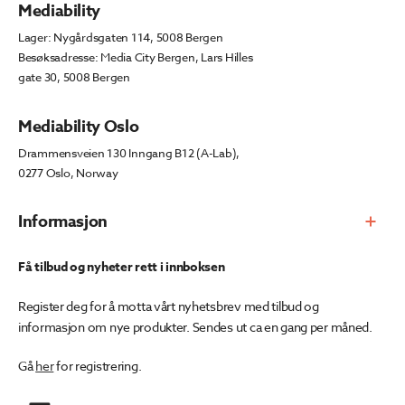
Mediability
Lager: Nygårdsgaten 114, 5008 Bergen
Besøksadresse: Media City Bergen, Lars Hilles
gate 30, 5008 Bergen
Mediability Oslo
Drammensveien 130 Inngang B12 (A-Lab),
0277 Oslo, Norway
Informasjon
Få tilbud og nyheter rett i innboksen
Register deg for å motta vårt nyhetsbrev med tilbud og
informasjon om nye produkter. Sendes ut ca en gang per måned.
Gå
her
for registrering.