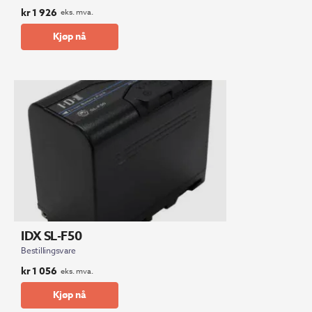
kr
1 926
eks. mva.
Kjøp nå
IDX SL-F50
Bestillingsvare
kr
1 056
eks. mva.
Kjøp nå