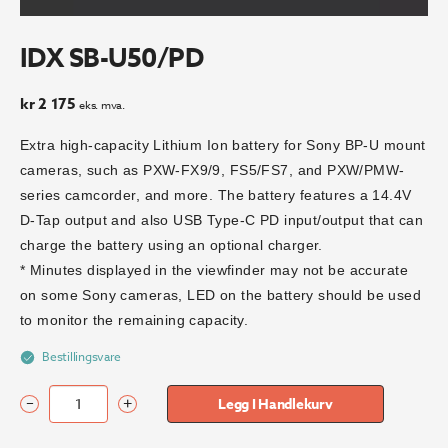
IDX SB-U50/PD
kr
2 175
eks. mva.
Extra high-capacity Lithium Ion battery for Sony BP-U mount
cameras, such as PXW-FX9/9, FS5/FS7, and PXW/PMW-
series camcorder, and more. The battery features a 14.4V
D-Tap output and also USB Type-C PD input/output that can
charge the battery using an optional charger.
* Minutes displayed in the viewfinder may not be accurate
on some Sony cameras, LED on the battery should be used
to monitor the remaining capacity.
Bestillingsvare
–
+
Legg I Handlekurv
IDX
SB-