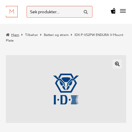
SØK
Hopp
Hopp
Søk
M
kr
0
til
til
etter:
navigasjon
innhold
Hjem
Tilbehør
Batteri og strøm
IDX P-VS2PW ENDURA V-Mount
Plate