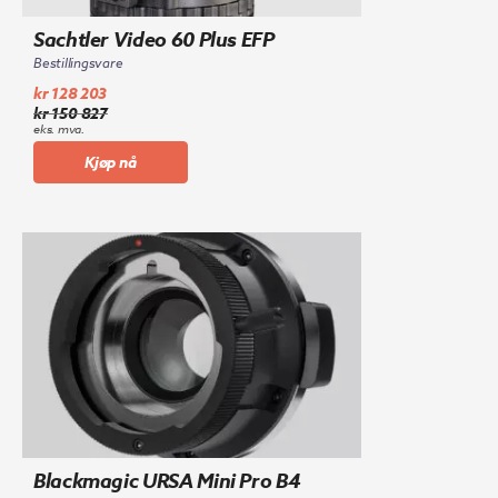
Sachtler Video 60 Plus EFP
Bestillingsvare
kr
128 203
kr
150 827
Opprinnelig
Nåværende
eks. mva.
pris
pris
Kjøp nå
var:
er:
kr 150
kr 128
827.
203.
Blackmagic URSA Mini Pro B4