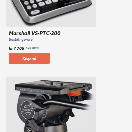
Marshall VS-PTC-200
Bestillingsvare
kr
7 705
eks. mva.
Kjøp nå