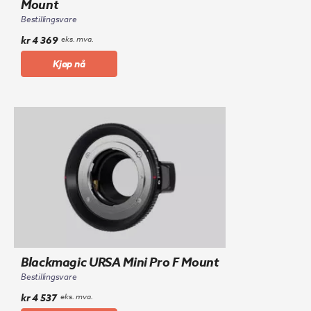
Mount
Bestillingsvare
kr
4 369
eks. mva.
Kjøp nå
Blackmagic URSA Mini Pro F Mount
Bestillingsvare
kr
4 537
eks. mva.