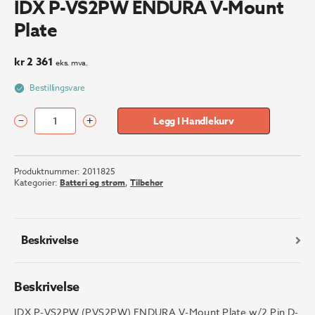
IDX P-VS2PW ENDURA V-Mount
Plate
kr
2 361
eks. mva.
Bestillingsvare
–
+
Legg I Handlekurv
IDX
P-
VS2PW
Produktnummer:
2011825
ENDURA
Kategorier:
Batteri og strøm
,
Tilbehør
V-
Mount
Plate
antall
Beskrivelse
Beskrivelse
IDX P-VS2PW (PVS2PW) ENDURA V-Mount Plate w/2 Pin D-