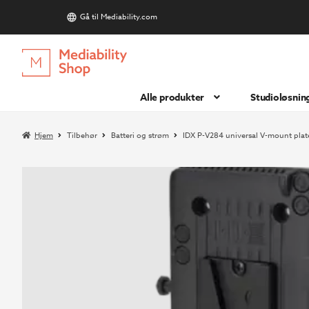
Gå til Mediability.com
S
Hopp
Hopp
til
til
navigasjon
innhold
Alle produkter
Studioløsnin
Hjem
Tilbehør
Batteri og strøm
IDX P-V284 universal V-mount plat