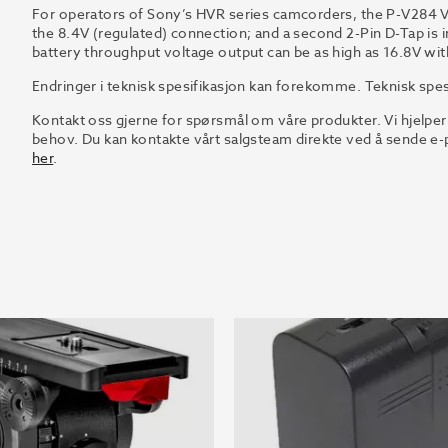
For operators of Sony’s HVR series camcorders, the P-V284 V-
the 8.4V (regulated) connection; and a second 2-Pin D-Tap is 
battery throughput voltage output can be as high as 16.8V with
Endringer i teknisk spesifikasjon kan forekomme. Teknisk spes
Kontakt oss gjerne for spørsmål om våre produkter. Vi hjelper
behov. Du kan kontakte vårt salgsteam direkte ved å sende e-p
her
.