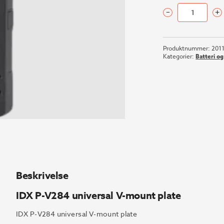
–
+
IDX
P-
V284
Produktnummer:
201
universal
Kategorier:
Batteri o
V-
mount
plate
antall
Beskrivelse
IDX P-V284 universal V-mount plate
IDX P-V284 universal V-mount plate