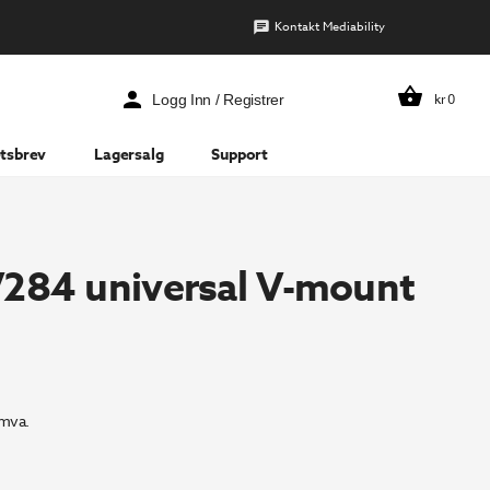
Kontakt Mediability
kr
0
Logg Inn / Registrer
tsbrev
Lagersalg
Support
V284 universal V-mount
 mva.