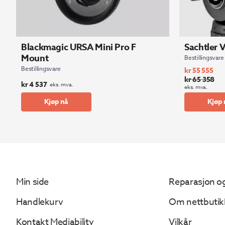
Blackmagic URSA Mini Pro F
Sachtler 
Mount
Bestillingsvare
Bestillingsvare
kr
55 555
kr
65 358
Opprinnelig
Nåværende
kr
4 537
eks. mva.
eks. mva.
pris
pris
Kjøp nå
Kjøp 
var:
er:
kr 65
kr 55
358.
555.
Min side
Reparasjon og
Handlekurv
Om nettbutik
Kontakt Mediability
Vilkår