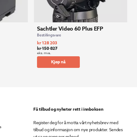
Sachtler Video 60 Plus EFP
Bestillingsvare
kr
128 203
kr
150 827
Opprinnelig
Nåværende
eks. mva.
pris
pris
Kjøp nå
var:
er:
kr 150
kr 128
827.
203.
Få tilbud og nyheter rett i innboksen
Register deg for å motta vårt nyhetsbrev med
s
tilbud og informasjon om nye produkter. Sendes
ut ca en gang per måned.