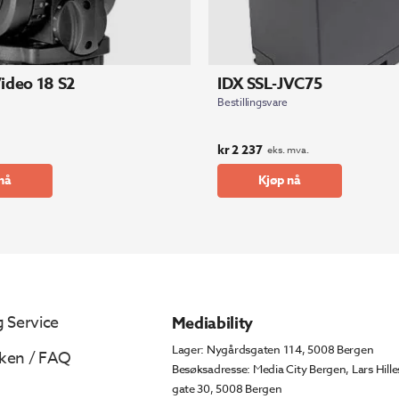
Video 18 S2
IDX SSL-JVC75
Bestillingsvare
kr
2 237
eks. mva.
nå
Kjøp nå
 Service
Mediability
Lager: Nygårdsgaten 114, 5008 Bergen
ken / FAQ
Besøksadresse: Media City Bergen, Lars Hille
gate 30, 5008 Bergen