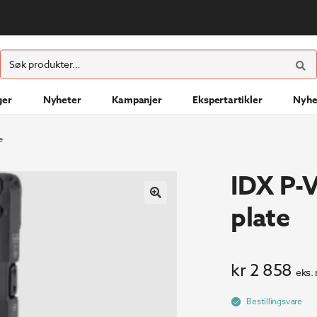
ØK
Søk
etter:
ger
Nyheter
Kampanjer
Ekspertartikler
Nyhe
e
IDX P-
plate
kr
2 858
eks.
Bestillingsvare