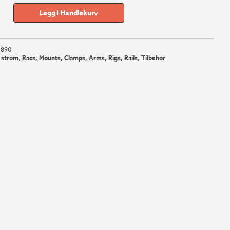
Legg I Handlekurv
1890
g strøm
,
Racs, Mounts, Clamps, Arms, Rigs, Rails
,
Tilbehør