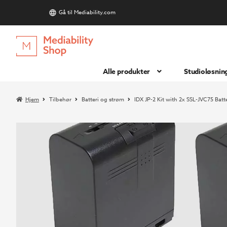
Gå til Mediability.com
S
Hopp
Hopp
til
til
navigasjon
innhold
Alle produkter
Studioløsnin
Hjem
Tilbehør
Batteri og strøm
IDX JP-2 Kit with 2x SSL-JVC75 Batt