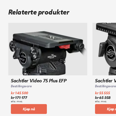
Relaterte produkter
Sachtler Video 75 Plus EFP
Sachtler 
Bestillingsvare
Bestillingsvare
kr
145 500
kr
55 555
kr
171 177
kr
65 358
Opprinnelig
Nåværende
Opprinnelig
Nåværende
eks. mva.
eks. mva.
pris
pris
pris
pris
Kjøp nå
Kjøp 
var:
er:
var:
er: