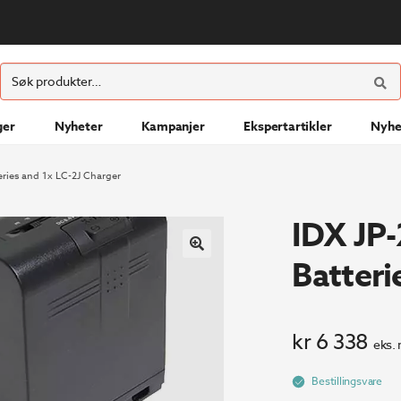
ØK
Søk
etter:
ger
Nyheter
Kampanjer
Ekspertartikler
Nyhe
eries and 1x LC-2J Charger
IDX JP-
Batteri
kr
6 338
eks.
Bestillingsvare