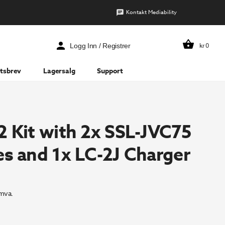
Kontakt Mediability
kr
0
Logg Inn / Registrer
tsbrev
Lagersalg
Support
2 Kit with 2x SSL-JVC75
es and 1x LC-2J Charger
 mva.