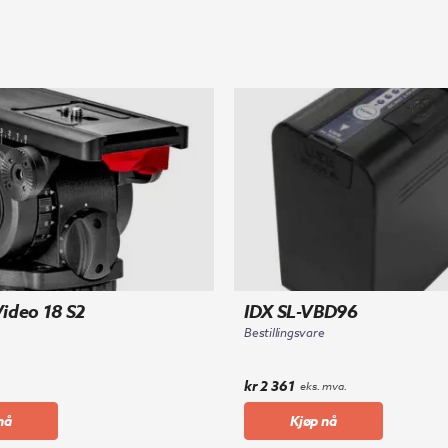
Video 18 S2
IDX SL-VBD96
Bestillingsvare
kr
2 361
eks. mva.
nå
Kjøp nå