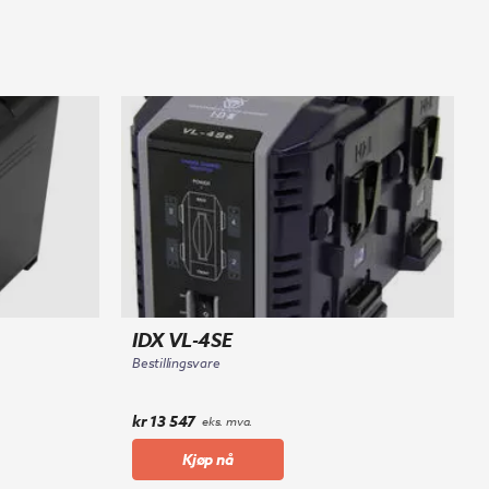
IDX VL-4SE
Bestillingsvare
kr
13 547
eks. mva.
Kjøp nå