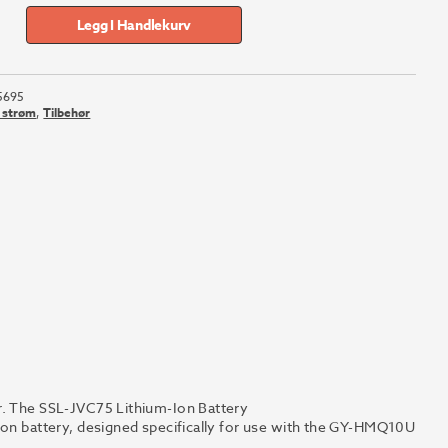
Legg I Handlekurv
5695
g strøm
,
Tilbehør
r. The SSL-JVC75 Lithium-Ion Battery
ion battery, designed specifically for use with the GY-HMQ10U