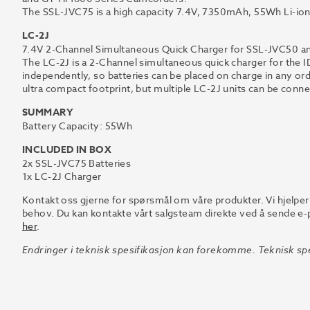
The SSL-JVC75 is a high capacity 7.4V, 7350mAh, 55Wh Li-ion
LC-2J
7.4V 2-Channel Simultaneous Quick Charger for SSL-JVC50 a
The LC-2J is a 2-Channel simultaneous quick charger for the I
independently, so batteries can be placed on charge in any ord
ultra compact footprint, but multiple LC-2J units can be connec
SUMMARY
Battery Capacity: 55Wh
INCLUDED IN BOX
2x SSL-JVC75 Batteries
1x LC-2J Charger
Kontakt oss gjerne for spørsmål om våre produkter. Vi hjelper
behov. Du kan kontakte vårt salgsteam direkte ved å sende e-p
her
.
Endringer i teknisk spesifikasjon kan forekomme. Teknisk spe