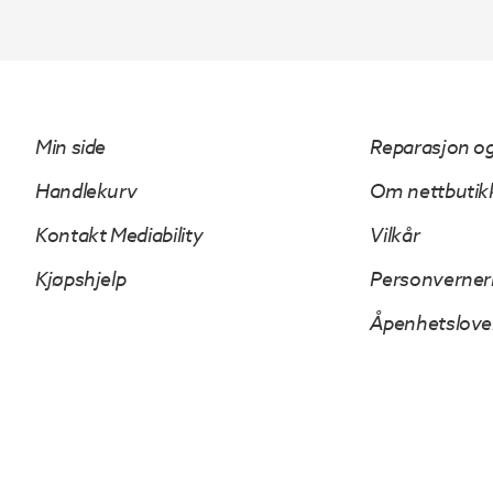
kr 171
kr 145
kr 65
kr 55
177.
500.
358.
555.
Min side
Reparasjon og
Handlekurv
Om nettbutik
Kontakt Mediability
Vilkår
Kjøpshjelp
Personverner
Åpenhetslov