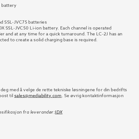
 battery
nd SSL-JVC75 batteries
DX SSL-JVC50 Li-ion battery. Each channel is operated
er and at any time for a quick turnaround. The LC-2J has an
ted to create a solid charging base is required.
 deg med å velge de rette tekniske løsningene for din bedrifts
ost til
sales@mediability.com
. Se øvrig kontaktinformasjon
sifikasjon fra leverandør:
IDX