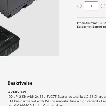
–
+
IDX
JP-
2
Produktnummer:
300
Kit
Kategorier:
Batteri o
with
2x
SSL-
JVC75
Batteries
and
1x
LC-
2J
Charger
antall
Beskrivelse
OVERVIEW
IDX JP-2 Kit with 2x SSL-JVC75 Batteries and 1x LC-2J Charge
IDX has partnered with JVC to manufacture a high capacity Li-
and GY-HM600 Series Camcorders.