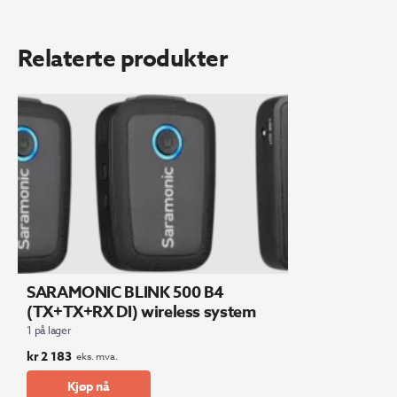
Relaterte produkter
SARAMONIC BLINK 500 B4
(TX+TX+RX DI) wireless system
1 på lager
kr
2 183
eks. mva.
Kjøp nå