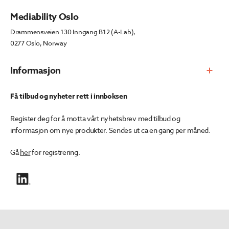
Mediability Oslo
Drammensveien 130 Inngang B12 (A-Lab),
0277 Oslo, Norway
Informasjon
Få tilbud og nyheter rett i innboksen
Register deg for å motta vårt nyhetsbrev med tilbud og
informasjon om nye produkter. Sendes ut ca en gang per måned.
Gå
her
for registrering.