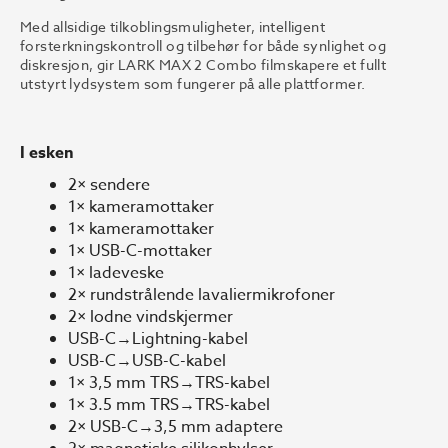
Med allsidige tilkoblingsmuligheter, intelligent
forsterkningskontroll og tilbehør for både synlighet og
diskresjon, gir LARK MAX 2 Combo filmskapere et fullt
utstyrt lydsystem som fungerer på alle plattformer.
I esken
2× sendere
1× kameramottaker
1× kameramottaker
1× USB-C-mottaker
1× ladeveske
2× rundstrålende lavaliermikrofoner
2× lodne vindskjermer
USB-C→Lightning-kabel
USB-C→USB-C-kabel
1× 3,5 mm TRS→TRS-kabel
1× 3.5 mm TRS→TRS-kabel
2× USB-C→3,5 mm adaptere