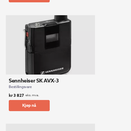
Sennheiser SK AVX-3
Bestillingsvare
kr
3 827
eks. mva.
Kjøp nå