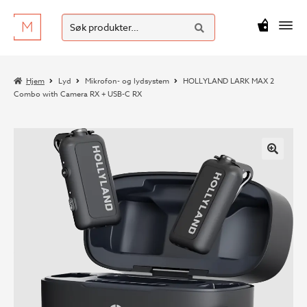
SØK
Hopp
Hopp
Søk
M
kr
0
til
til
etter:
navigasjon
innhold
Hjem
Lyd
Mikrofon- og lydsystem
HOLLYLAND LARK MAX 2
Combo with Camera RX + USB-C RX