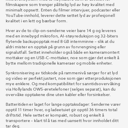
filmskapere som trenger pålitelig lyd av høy kvalitet med
minimalt oppsett. Enten du filmer intervjuer, podcaster eller
YouTube-innhold, leverer dette settet lyd av profesjonell
kvalitet i en lett og bærbar form.
Hver av de to clip-on-senderne veier bare 14 g og leveres
med en innebygd mikrofon, AI-støyreduksjon og 32-biters
flytende backupopptak med 8 GB internminne – slik at du
aldri mister en opptak på grunn av forvrengning eller
signalutfall. Settet inneholder også både en kameramontert
mottaker og en USB-C-mottaker, noe som gjør det enkelt å
bytte mellom tradisjonelle kameraer og mobile enheter.
Synkronisering av tidskode på rammenivå sørger for at lyd
og video er perfekt justert, noe som gjør etterproduksjonen
mye enklere. Og med kompatibilitet for sanntidsovervåking
via Hollylands OWS-øretelefoner (selges separat), kan du
overvåke opptakene dine uten kabler eller forsinkelser.
Batteritiden er laget for lange opptaksdager: Senderne varer
opptil 11 timer hver, og ladeetuiet gir opptil 36 timers total
driftstid. Hele settet er kompakt, robust og enkelt å
transportere – klart til å tas med uansett hvor innholdet ditt
tar deg.