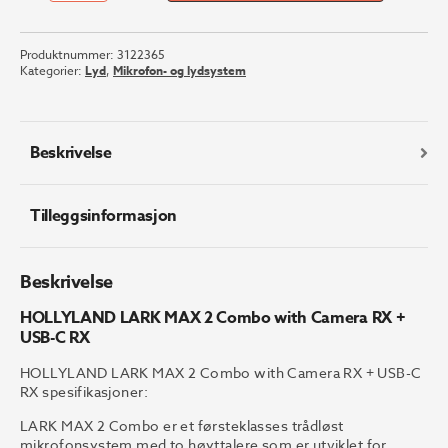
LARK
MAX
Produktnummer:
3122365
2
Kategorier:
Lyd
,
Mikrofon- og lydsystem
Combo
with
Camera
RX
Beskrivelse
+
USB-
C
Tilleggsinformasjon
RX
antall
Beskrivelse
HOLLYLAND LARK MAX 2 Combo with Camera RX +
USB-C RX
HOLLYLAND LARK MAX 2 Combo with Camera RX + USB-C
RX spesifikasjoner:
LARK MAX 2 Combo er et førsteklasses trådløst
mikrofonsystem med to høyttalere som er utviklet for