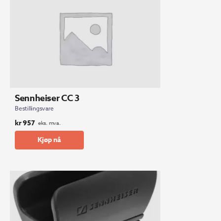
Sennheiser CC 3
Bestillingsvare
kr
957
eks. mva.
Kjøp nå