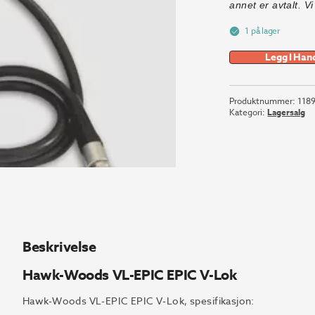
annet er avtalt. Vi
kr 
1 på lager
532
Legg I Han
Produktnummer:
118
Kategori:
Lagersalg
Beskrivelse
Hawk-Woods VL-EPIC EPIC V-Lok
Hawk-Woods VL-EPIC EPIC V-Lok, spesifikasjon: