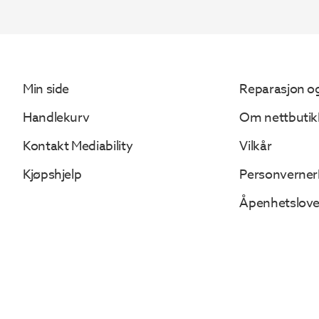
500.
000.
Min side
Reparasjon og
Handlekurv
Om nettbutik
Kontakt Mediability
Vilkår
Kjøpshjelp
Personverner
Åpenhetslov