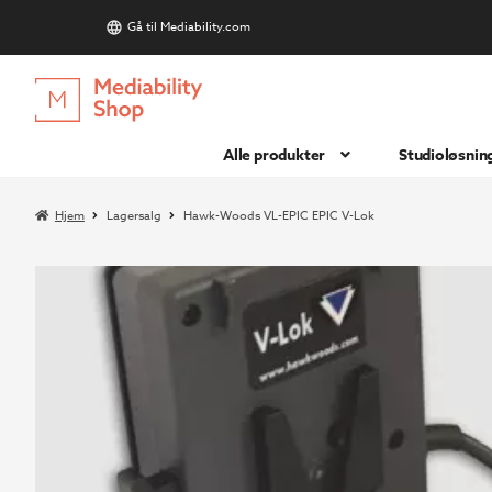
Gå til Mediability.com
S
Hopp
Hopp
til
til
navigasjon
innhold
Alle produkter
Studioløsnin
Hjem
Lagersalg
Hawk-Woods VL-EPIC EPIC V-Lok