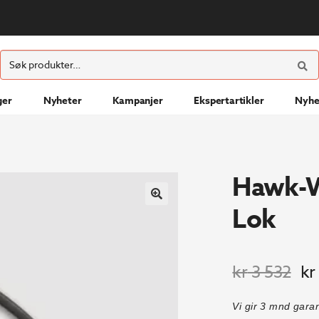
ØK
Søk
etter:
ger
Nyheter
Kampanjer
Ekspertartikler
Nyhe
Hawk-W
Lok
Opp
kr
3 532
kr
pri
Vi gir 3 mnd gara
var