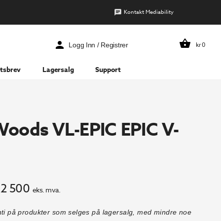
Kontakt Mediability
kr
0
Logg Inn / Registrer
tsbrev
Lagersalg
Support
oods VL-EPIC EPIC V-
rinnelig
Nåværende
2 500
eks. mva.
s
pris
nti på produkter som selges på lagersalg, med mindre noe
:
er: