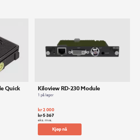
le Quick
Kiloview RD-230 Module
1 på lager
kr
2 000
kr
5 367
Opprinnelig
Nåværende
eks. mva.
pris
pris
Kjøp nå
var:
er:
kr 5
kr 2