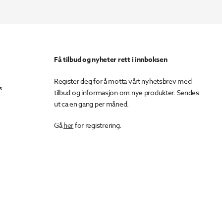
367.
000.
Få tilbud og nyheter rett i innboksen
Register deg for å motta vårt nyhetsbrev med
s
tilbud og informasjon om nye produkter. Sendes
ut ca en gang per måned.
Gå
her
for registrering.