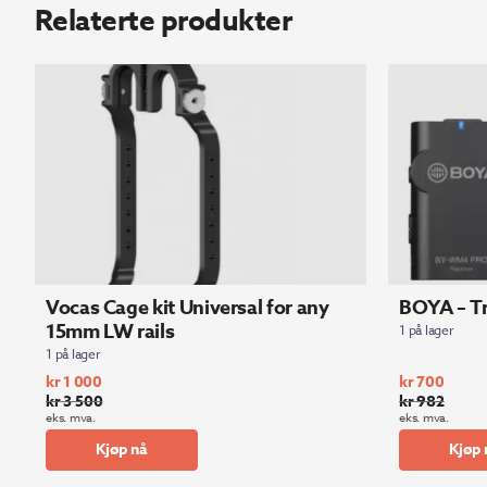
Relaterte produkter
Vocas Cage kit Universal for any
BOYA – Tr
15mm LW rails
1 på lager
1 på lager
kr
1 000
kr
700
kr
3 500
kr
982
Opprinnelig
Nåværende
Opprinnelig
Nåværende
eks. mva.
eks. mva.
pris
pris
pris
pris
Kjøp nå
Kjøp 
var:
er:
var:
er:
kr 3
kr 1
kr 982.
kr 700.