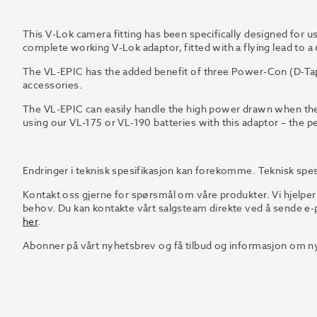
This V-Lok camera fitting has been specifically designed for u
complete working V-Lok adaptor, fitted with a flying lead to a
The VL-EPIC has the added benefit of three Power-Con (D-Tap
accessories.
The VL-EPIC can easily handle the high power drawn when t
using our VL-175 or VL-190 batteries with this adaptor – the p
Endringer i teknisk spesifikasjon kan forekomme. Teknisk spes
Kontakt oss gjerne for spørsmål om våre produkter. Vi hjelper
behov. Du kan kontakte vårt salgsteam direkte ved å sende e-p
her
.
Abonner på vårt nyhetsbrev og få tilbud og informasjon om ny