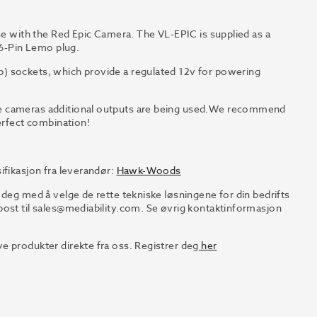
se with the Red Epic Camera. The VL-EPIC is supplied as a
 6-Pin Lemo plug.
) sockets, which provide a regulated 12v for powering
he cameras additional outputs are being used.We recommend
erfect combination!
ifikasjon fra leverandør:
Hawk-Woods
 deg med å velge de rette tekniske løsningene for din bedrifts
ost til
sales@mediability.com.
Se øvrig kontaktinformasjon
e produkter direkte fra oss. Registrer deg
her