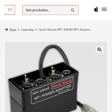
SØK
Hopp
Hopp
Søk
M
kr
0
til
til
etter:
navigasjon
innhold
Hjem
Lagersalg
Hawk-Woods NPC-SQN4S NP1 Adaptor