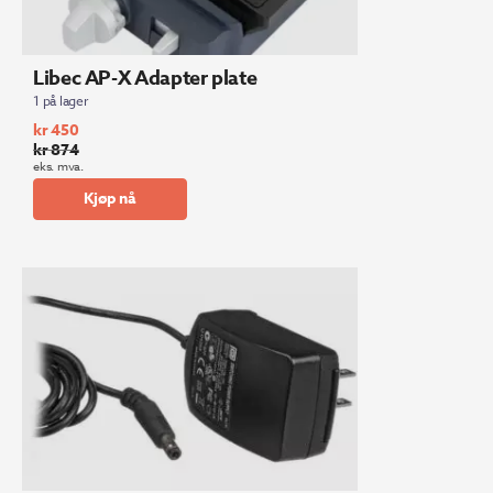
Libec AP-X Adapter plate
1 på lager
kr
450
kr
874
Opprinnelig
Nåværende
eks. mva.
pris
pris
Kjøp nå
var:
er:
kr 874.
kr 450.