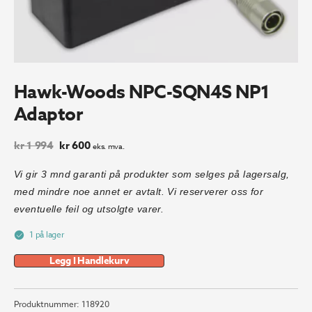
Hawk-Woods NPC-SQN4S NP1
Adaptor
Opprinnelig
Nåværende
kr
1 994
kr
600
eks. mva.
pris
pris
var:
er:
Vi gir 3 mnd garanti på produkter som selges på lagersalg,
kr 1
kr 600.
med mindre noe annet er avtalt. Vi reserverer oss for
994.
eventuelle feil og utsolgte varer.
1 på lager
Legg I Handlekurv
Produktnummer:
118920