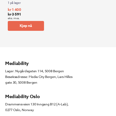
1 på lager
kr
1 400
kr
3 591
Opprinnelig
Nåværende
eks. mva.
pris
pris
Kjøp nå
var:
er:
kr 3
kr 1
591.
400.
Mediability
Lager: Nygårdsgaten 114, 5008 Bergen
Besøksadresse: Media City Bergen, Lars Hilles
gate 30, 5008 Bergen
Mediability Oslo
Drammensveien 130 Inngang B12 (A-Lab),
0277 Oslo, Norway