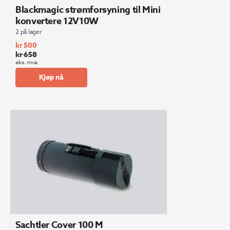
Blackmagic strømforsyning til Mini
konvertere 12V10W
2 på lager
kr
500
kr
658
Opprinnelig
Nåværende
eks. mva.
pris
pris
Kjøp nå
var:
er:
kr 658.
kr 500.
Sachtler Cover 100 M