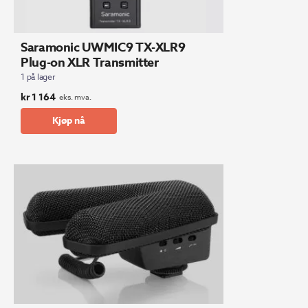
Saramonic UWMIC9 TX-XLR9
Plug-on XLR Transmitter
1 på lager
kr
1 164
eks. mva.
Kjøp nå