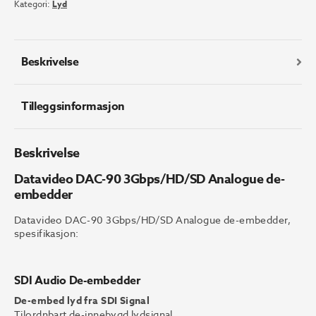
Kategori:
Lyd
Analogue
de-
embedder
antall
Beskrivelse
Tilleggsinformasjon
Beskrivelse
Datavideo DAC-90 3Gbps/HD/SD Analogue de-
embedder
Datavideo DAC-90 3Gbps/HD/SD Analogue de-embedder,
spesifikasjon:
SDI Audio De-embedder
De-embed lyd fra SDI Signal
Tilordnbart de-innebygd lydsignal.