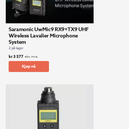
Saramonic UwMic9 RX9+TX9 UHF
Wireless Lavalier Microphone
System
2 på lager
kr
3 577
eks. mva.
Kjøp nå