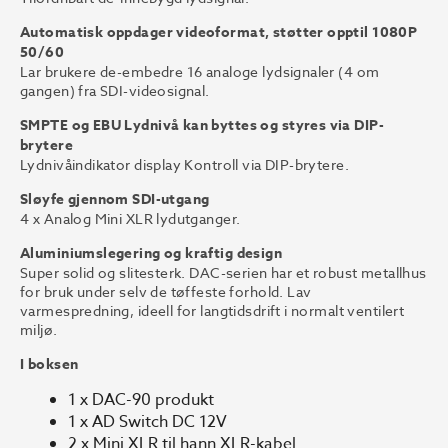
Automatisk oppdager videoformat, støtter opptil 1080P
50/60
Lar brukere de-embedre 16 analoge lydsignaler (4 om
gangen) fra SDI-videosignal.
SMPTE og EBU Lydnivå kan byttes og styres via DIP-
brytere
Lydnivåindikator display Kontroll via DIP-brytere.
Sløyfe gjennom SDI-utgang
4 x Analog Mini XLR lydutganger.
Aluminiumslegering og kraftig design
Super solid og slitesterk. DAC-serien har et robust metallhus
for bruk under selv de tøffeste forhold. Lav
varmespredning, ideell for langtidsdrift i normalt ventilert
miljø.
I boksen
1 x DAC-90 produkt
1 x AD Switch DC 12V
2 x Mini XLR til hann XLR-kabel