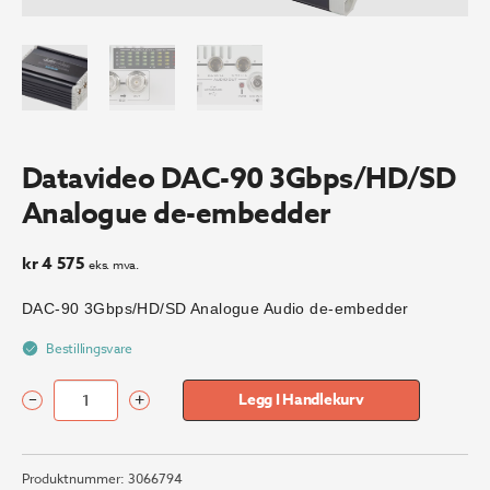
Datavideo DAC-90 3Gbps/HD/SD
Analogue de-embedder
kr
4 575
eks. mva.
DAC-90 3Gbps/HD/SD Analogue Audio de-embedder
Bestillingsvare
–
+
Legg I Handlekurv
Datavideo
DAC-
90
Produktnummer:
3066794
3Gbps/HD/SD