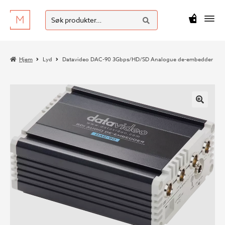
SØK
Hopp
Hopp
Søk
M
kr
0
til
til
etter:
navigasjon
innhold
Hjem
Lyd
Datavideo DAC-90 3Gbps/HD/SD Analogue de-embedder