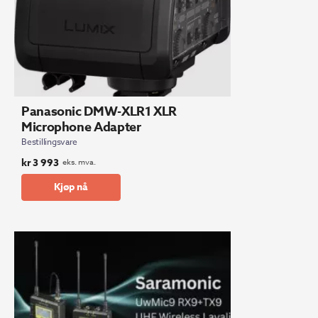
Panasonic DMW-XLR1 XLR
Microphone Adapter
Bestillingsvare
kr
3 993
eks. mva.
Kjøp nå