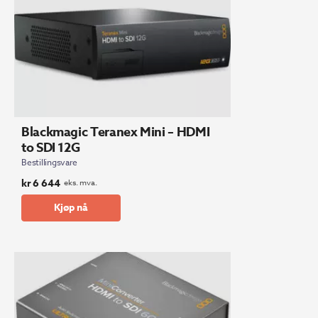
Blackmagic Teranex Mini – HDMI
to SDI 12G
Bestillingsvare
kr
6 644
eks. mva.
Kjøp nå