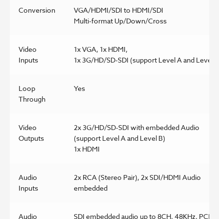
Conversion
VGA/HDMI/SDI to HDMI/SDI
Multi-format Up/Down/Cross
Video
1x VGA, 1x HDMI,
Inputs
1x 3G/HD/SD-SDI (support Level A and Level B
Loop
Yes
Through
Video
2x 3G/HD/SD-SDI with embedded Audio
Outputs
(support Level A and Level B)
1x HDMI
Audio
2x RCA (Stereo Pair), 2x SDI/HDMI Audio
Inputs
embedded
Audio
SDI embedded audio up to 8CH, 48KHz, PCM