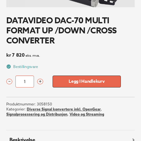
DATAVIDEO DAC-70 MULTI
FORMAT UP /DOWN /CROSS
CONVERTER
kr
7 820
eks. mva.
Bestillingsvare
–
+
Legg I Handlekurv
DATAVIDEO
DAC-
70
Produktnummer:
3058150
MULTI
Kategorier:
Diverse Signal konvertere inkl. OpenGear
,
FORMAT
Signalprosessering og Distribusjon
,
Video og Streaming
UP
/DOWN
/CROSS
CONVERTER
Beskrivelse