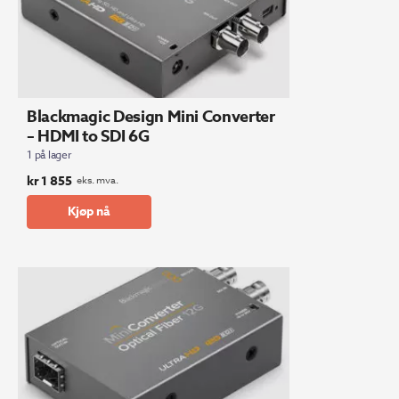
Blackmagic Design Mini Converter
– HDMI to SDI 6G
1 på lager
kr
1 855
eks. mva.
Kjøp nå