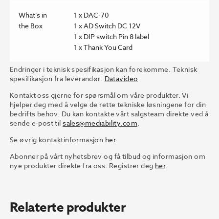
What’s in
1 x DAC-70
the Box
1 x AD Switch DC 12V
1 x DIP switch Pin 8 label
1 x Thank You Card
Endringer i teknisk spesifikasjon kan forekomme. Teknisk
spesifikasjon fra leverandør:
Datavideo
Kontakt oss gjerne for spørsmål om våre produkter. Vi
hjelper deg med å velge de rette tekniske løsningene for din
bedrifts behov. Du kan kontakte vårt salgsteam direkte ved å
sende e-post til
sales@mediability.com
.
Se øvrig kontaktinformasjon
her
.
Abonner på vårt nyhetsbrev og få tilbud og informasjon om
nye produkter direkte fra oss. Registrer deg
her
.
Relaterte produkter