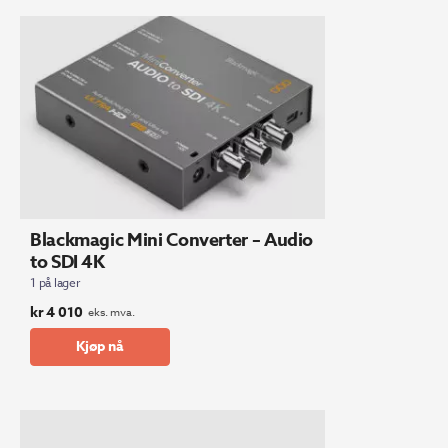
Blackmagic Mini Converter – Audio
to SDI 4K
1 på lager
kr
4 010
eks. mva.
Kjøp nå