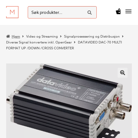
SØK
Hopp
Hopp
Søk
M
kr
0
til
til
etter:
navigasjon
innhold
Hjem
Video og Streaming
Signalprosessering og Distribusjon
Diverse Signal konvertere inkl. OpenGear
DATAVIDEO DAC-70 MULTI
FORMAT UP /DOWN /CROSS CONVERTER