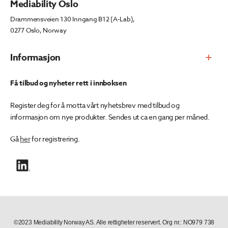
Mediability Oslo
Drammensveien 130 Inngang B12 (A-Lab),
0277 Oslo, Norway
Informasjon
Få tilbud og nyheter rett i innboksen
Register deg for å motta vårt nyhetsbrev med tilbud og
informasjon om nye produkter. Sendes ut ca en gang per måned.
Gå
her
for registrering.
©2023 Mediability Norway AS. Alle rettigheter reservert. Org nr.: NO979 738