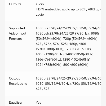
Outputs
audio
HDMI embedded audio up to 8CH, 48KHz, PC
audio
Supported
1080p(23.98/24/25/29.97/30/50/59.94/60Hz)
Video Input
1080psf(23.98/24/25/29.97/30Hz), 1080i
Formats
(50/59.94/60Hz), 720p (50/59.94/60Hz),
625i, 576p, 576i, 525i, 480p, 480i,
1920×1080(60Hz), 1280×720(60Hz),
1600×1200(60Hz), 1400×1050(60Hz),
1366×768(60Hz), 1280×1024(60Hz),
1024×768(60Hz), 800×600 (60Hz)
Output
1080p(23.98/24/25/29.97/30/50/59.94/60Hz)
Resolutions
1080i (50/59.94/60Hz), 720p (50/59.94/60Hz
625i, 525i
Equalizer
Yes