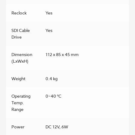
Reclock
Yes
SDI Cable
Yes
Drive
Dimension
112 x 85 x 45 mm
(LxWxH)
Weight
0.4 kg
Operating
0~40 °C
Temp.
Range
Power
DC 12V, 6W