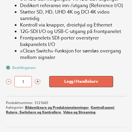
Dedikert referanse inn-/utgang (Reference I/O)
Støtter SD, HD, UHD 4K og DCI 4K video
samtidig
Kontroll via knapper, dreiehjul og Ethernet
12G-SDI I/O og USB-C-utgang på frontpanelet
Frontpanelets SDI-porter overstyrer
bakpanelets I/O
«Clean Switch»-funksjon for sømløs overgang
mellom signaler
Bestillingsvare
–
+
Legg I Handlekurv
Blackmagic
Videohub
Mini
Produktnummer:
3121665
8x4
Kategorier:
Bildemiksere og Produksjonsløsninger
,
Kontroll-panel
,
12G
Rutere, Switchere og Kontrollere
,
Video og Streaming
antall