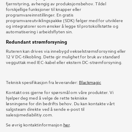
fjernstyring, avhengig av produksjonsbehov. Tildel
forskjellige funksjoner til knapper eller
programvareinnstillinger. En gratis
programvareutviklingspakke (SDK) følger med for utviklere
og integratorer som ønsker å legge til protokollstøtte og
automatisering i arbeidsflyten sin.
Redundant strømforsyning
Ruteren kan drives via innebygd vekselstrømsforsyning eller
12 V DC-tilkobling. Dette gir mulighet for bruk av standard
vegguttak med IEC-kabel eller ekstern DC-strømforsyning.
Teknisk spesifikasjon fra leverandør:
Blackmagic
Kontakt oss gjerne for spørsmål om våre produkter. Vi
hjelper deg med å velge de rette tekniske
løsningene for din bedrifts behov. Du kan kontakte vårt
salgsteam direkte ved å sende e-post til
sales@mediabilitiy.com.
Se øvrig kontaktinformasjon
her
.