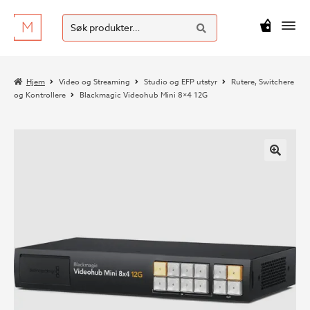
SØK
Hopp
Hopp
Søk
M
kr
0
til
til
etter:
navigasjon
innhold
Hjem
Video og Streaming
Studio og EFP utstyr
Rutere, Switchere
og Kontrollere
Blackmagic Videohub Mini 8×4 12G