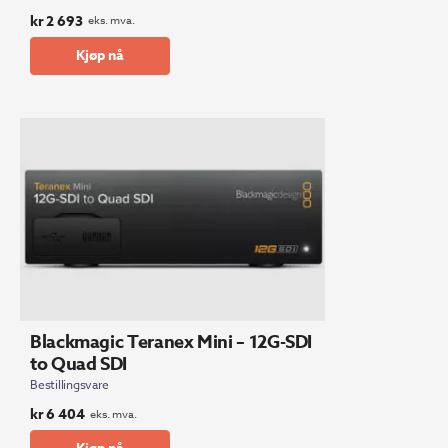
kr
2 693
eks. mva.
Kjøp nå
Blackmagic Teranex Mini – 12G-SDI
to Quad SDI
Bestillingsvare
kr
6 404
eks. mva.