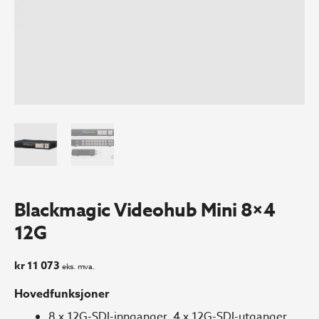
Blackmagic Videohub Mini 8×4
12G
kr
11 073
eks. mva.
Hovedfunksjoner
8 x 12G-SDI-innganger, 4 x 12G-SDI-utganger