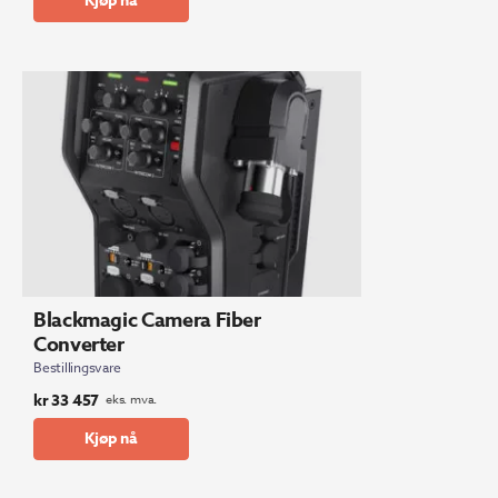
Kjøp nå
Blackmagic Camera Fiber
Converter
Bestillingsvare
kr
33 457
eks. mva.
Kjøp nå