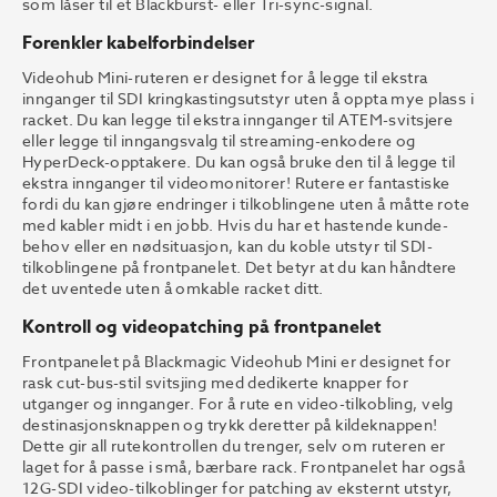
som låser til et Blackburst- eller Tri-sync-signal.
Forenkler kabelforbindelser
Videohub Mini-ruteren er designet for å legge til ekstra
innganger til SDI kringkastingsutstyr uten å oppta mye plass i
racket. Du kan legge til ekstra innganger til ATEM-svitsjere
eller legge til inngangsvalg til streaming-enkodere og
HyperDeck-opptakere. Du kan også bruke den til å legge til
ekstra innganger til videomonitorer! Rutere er fantastiske
fordi du kan gjøre endringer i tilkoblingene uten å måtte rote
med kabler midt i en jobb. Hvis du har et hastende kunde-
behov eller en nødsituasjon, kan du koble utstyr til SDI-
tilkoblingene på frontpanelet. Det betyr at du kan håndtere
det uventede uten å omkable racket ditt.
Kontroll og videopatching på frontpanelet
Frontpanelet på Blackmagic Videohub Mini er designet for
rask cut-bus-stil svitsjing med dedikerte knapper for
utganger og innganger. For å rute en video-tilkobling, velg
destinasjonsknappen og trykk deretter på kildeknappen!
Dette gir all rutekontrollen du trenger, selv om ruteren er
laget for å passe i små, bærbare rack. Frontpanelet har også
12G-SDI video-tilkoblinger for patching av eksternt utstyr,