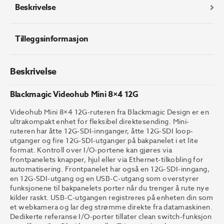
Beskrivelse
Tilleggsinformasjon
Beskrivelse
Blackmagic Videohub Mini 8×4 12G
Videohub Mini 8×4 12G-ruteren fra Blackmagic Design er en
ultrakompakt enhet for fleksibel direktesending. Mini-
ruteren har åtte 12G-SDI-innganger, åtte 12G-SDI loop-
utganger og fire 12G-SDI-utganger på bakpanelet i et lite
format. Kontroll over I/O-portene kan gjøres via
frontpanelets knapper, hjul eller via Ethernet-tilkobling for
automatisering. Frontpanelet har også en 12G-SDI-inngang,
en 12G-SDI-utgang og en USB-C-utgang som overstyrer
funksjonene til bakpanelets porter når du trenger å rute nye
kilder raskt. USB-C-utgangen registreres på enheten din som
et webkamera og lar deg strømme direkte fra datamaskinen.
Dedikerte referanse I/O-porter tillater clean switch-funksjon