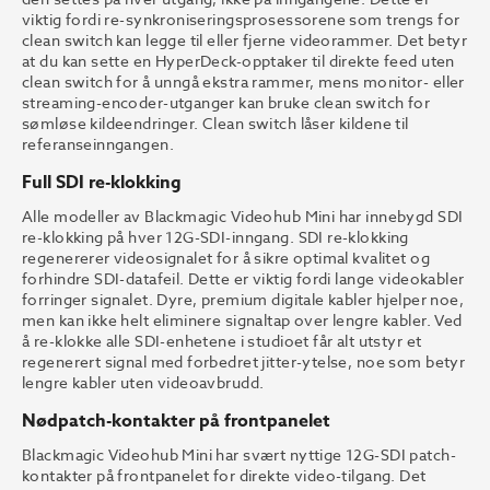
viktig fordi re-synkroniseringsprosessorene som trengs for
clean switch kan legge til eller fjerne videorammer. Det betyr
at du kan sette en HyperDeck-opptaker til direkte feed uten
clean switch for å unngå ekstra rammer, mens monitor- eller
streaming-encoder-utganger kan bruke clean switch for
sømløse kildeendringer. Clean switch låser kildene til
referanseinngangen.
Full SDI re-klokking
Alle modeller av Blackmagic Videohub Mini har innebygd SDI
re-klokking på hver 12G-SDI-inngang. SDI re-klokking
regenererer videosignalet for å sikre optimal kvalitet og
forhindre SDI-datafeil. Dette er viktig fordi lange videokabler
forringer signalet. Dyre, premium digitale kabler hjelper noe,
men kan ikke helt eliminere signaltap over lengre kabler. Ved
å re-klokke alle SDI-enhetene i studioet får alt utstyr et
regenerert signal med forbedret jitter-ytelse, noe som betyr
lengre kabler uten videoavbrudd.
Nødpatch-kontakter på frontpanelet
Blackmagic Videohub Mini har svært nyttige 12G-SDI patch-
kontakter på frontpanelet for direkte video-tilgang. Det