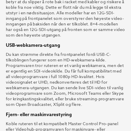
betyr at du slipper å rote bak i racket med kabler og risikere å
koble fra noe viktig. Dette er flott når du må legge til ekstra
utstyr i en nødssituasjon. Alle modeller har en 12G-SDI-
inngang på frontpanelet som overstyrer den høyeste video-
inngangen på baksiden når den er tilkoblet. 8×4-modellen
har også en 12G-SDI-utgang på fronten som er samme video
som den høyeste utgangen.
USB-webkamera-utgang
Du kan strømme direkte fra frontpanelet fordi USB-C-
tilkoblingen fungerer som en HD-webkamera-kilde.
Programvaren tror ruteren er et vanlig webkamera, men det
er egentlig en SDI-videokilde. Du får full kompatibilitet med
all videoprogramvare i full 1080p HD-kvalitet. Hvis
videosignalet er UHD, nedkonverteres det til HD for
webkamera-utgangen. Du kan sende live SDI-video til vanlig
videoprogramvare som Zoom, Microsoft Teams eller Skype
for kringkastingskvalitet, eller bruke streaming-programvare
som Open Broadcaster, XSplit og flere.
Fjern- eller maskinvarestyring
Koble ruteren til et kompatibelt Master Control Pro-panel
eller Videohub-programvaren for maskinvare- eller