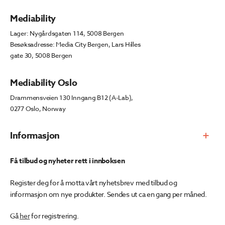
Mediability
Lager: Nygårdsgaten 114, 5008 Bergen
Besøksadresse: Media City Bergen, Lars Hilles
gate 30, 5008 Bergen
Mediability Oslo
Drammensveien 130 Inngang B12 (A-Lab),
0277 Oslo, Norway
Informasjon
Få tilbud og nyheter rett i innboksen
Register deg for å motta vårt nyhetsbrev med tilbud og
informasjon om nye produkter. Sendes ut ca en gang per måned.
Gå
her
for registrering.