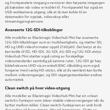
og frontpanelets inngang overstyrer den høyeste inngangen
på baksiden når video er koblet til. Frontpanelet har også en
USB-webkamera-utgang, slik at du kan koble til en
datamaskin for opptak, videoskop eller
streamingprogramvare.
Avanserte 12G-SDI-tilkoblinger
Alle modeller av Blackmagic Videohub Mini har avanserte
12G-SDI-tilkoblinger som er multihastighets, og støtter SD,
HD og UHD videoformater opptil 2160p60. Det betyr at du
kan koble til SD, HD-SDI, 3G-SDI, 6G-SDI og 12G-SDI utstyr.
Videohub Mini støtter også ruting av forskjellige
videostandarder samtidig på samme ruter. 12G-SDI gir høy
bildefrekvens UHD via en enkelt BNC-tilkobling som også
fungerer med vanlig HD-utstyr, slik at du sømløst kan bytte
mellom videoinnganger, og SDI-utgangsstandarden endres
automatisk.
Clean switch på hver video-utgang
Alle modeller av Blackmagic Videohub Mini har en «clean
switch»-funksjon som sikrer stabile videooverganger når du
bytter mellom kilder. Clean switch-funksjonen er unik fordi
den settes på hver utgang, ikke på inngangene. Dette er