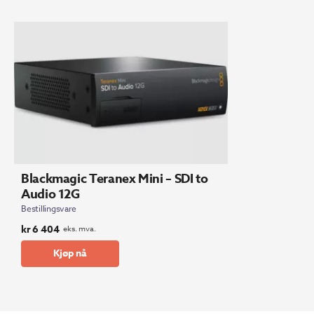
Blackmagic Teranex Mini – SDI to
Audio 12G
Bestillingsvare
kr
6 404
eks. mva.
Kjøp nå