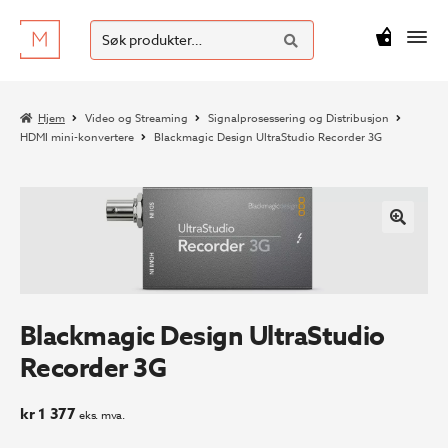
SØK
Hopp
Hopp
Søk
M
kr
0
til
til
etter:
navigasjon
innhold
Hjem
Video og Streaming
Signalprosessering og Distribusjon
HDMI mini-konvertere
Blackmagic Design UltraStudio Recorder 3G
Blackmagic Design UltraStudio
Recorder 3G
kr
1 377
eks. mva.