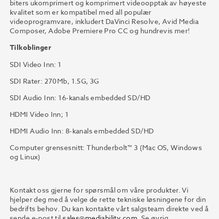
biters ukomprimert og komprimert videoopptak av høyeste
kvalitet som er kompatibel med all populær
videoprogramvare, inkludert DaVinci Resolve, Avid Media
Composer, Adobe Premiere Pro CC og hundrevis mer!
Tilkoblinger
SDI Video Inn: 1
SDI Rater: 270Mb, 1.5G, 3G
SDI Audio Inn: 16-kanals embedded SD/HD
HDMI Video Inn; 1
HDMI Audio Inn: 8-kanals embedded SD/HD
Computer grensesnitt: Thunderbolt™ 3 (Mac OS, Windows
og Linux)
Kontakt oss gjerne for spørsmål om våre produkter. Vi
hjelper deg med å velge de rette tekniske løsningene for din
bedrifts behov. Du kan kontakte vårt salgsteam direkte ved å
sende e-post til
sales@mediability.com
. Se øvrig