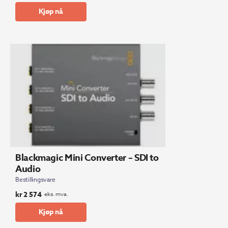
Kjøp nå
Blackmagic Mini Converter – SDI to
Audio
Bestillingsvare
kr
2 574
eks. mva.
Kjøp nå