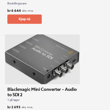
Bestillingsvare
kr
6 644
eks. mva.
Kjøp nå
Blackmagic Mini Converter – Audio
to SDI 2
1 på lager
kr
2 693
eks. mva.