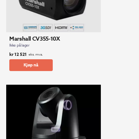
Marshall CV355-10X
Ikke på lager
kr
12 521
eks. mva.
Kjøp nå