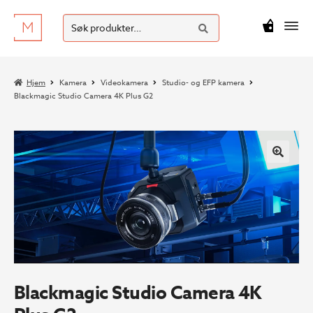
SØK
Hopp
Hopp
Søk
M
kr
0
til
til
etter:
navigasjon
innhold
Hjem
Kamera
Videokamera
Studio- og EFP kamera
Blackmagic Studio Camera 4K Plus G2
Blackmagic Studio Camera 4K