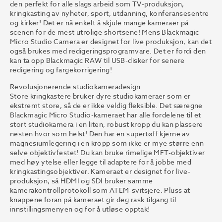
den perfekt for alle slags arbeid som TV-produksjon,
kringkasting av nyheter, sport, utdanning, konferansesentre
og kirker! Det er nå enkelt å skjule mange kameraer på
scenen for de mest utrolige shortsene! Mens Blackmagic
Micro Studio Camera er designet for live produksjon, kan det
også brukes med redigeringsprogramvare. Det er fordi den
kan ta opp Blackmagic RAW til USB-disker for senere
redigering og fargekorrigering!
Revolusjonerende studiokameradesign
Store kringkastere bruker dyre studiokameraer som er
ekstremt store, så de er ikke veldig fleksible. Det særegne
Blackmagic Micro Studio-kameraet har alle fordelene til et
stort studiokamera i en liten, robust kropp du kan plassere
nesten hvor som helst! Den har en supertøff kjerne av
magnesiumlegering i en kropp som ikke er mye større enn
selve objektivfestet! Du kan bruke rimelige MFT-objektiver
med høy ytelse eller legge til adaptere for å jobbe med
kringkastingsobjektiver. Kameraet er designet for live-
produksjon, så HDMI og SDI bruker samme
kamerakontrollprotokoll som ATEM-svitsjere. Pluss at
knappene foran på kameraet gir deg rask tilgang til
innstillingsmenyen og for å utløse opptak!