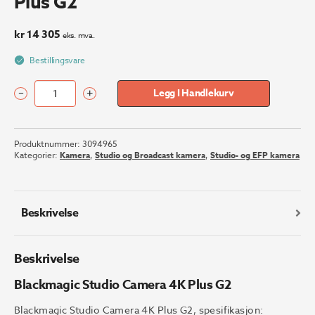
Plus G2
kr
14 305
eks. mva.
Bestillingsvare
–
+
Legg I Handlekurv
Blackmagic
Studio
Camera
Produktnummer:
3094965
4K
Kategorier:
Kamera
,
Studio og Broadcast kamera
,
Studio- og EFP kamera
Plus
G2
antall
Beskrivelse
Beskrivelse
Blackmagic Studio Camera 4K Plus G2
Blackmagic Studio Camera 4K Plus G2, spesifikasjon: