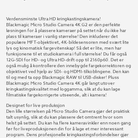
Verdensminste Ultra HD kringkastingskamera!
Blackmagic Micro Studio Camera 4K G2 er den perfekte
løsningen for å plassere kameraer på settet når du ikke har
plass til kameraer i vanlig størrelse! Den inkluderer det
populære MFT-objektivet, 4K-bildesensoren med svært lite
lys og kinomatisk fargevitenskap! Så det er lite, men har
funksjonene til et studiokamera i full størrelse! Du får også
12G-SDI for HD- og Ultra HD-drift opp til 2160p60. Det er
også mulig å kontrollere den innebygde fargekorrektoren og
objektivet ved hjelp av SDI- og HDMI-tilkoblingene. Den kan
til og med ta opp Blackmagic RAW til USB-disker! Pluss
Blackmagic Micro Studio Camera 4K går langt utover
kringkastingskvalitet med loggamma, slik at du kan lage
filmatiske fargekorrigerte utseende, alt i kamera!
Designet for live produksjon
Den lille størrelsen på Micro Studio Camera gjør det praktisk
talt usynlig, slik at du kan plassere det omtrent hvor som
helst på settet. Du kan ha flere kameravinkler enn noen gang
før for liveproduksjonen din for å lage et mer interessant
program. Dens profesjonelle kringkastingsforbindelser gjør