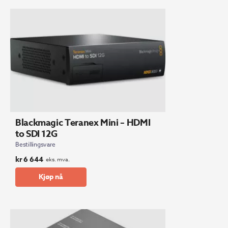
Blackmagic Teranex Mini – HDMI
to SDI 12G
Bestillingsvare
kr
6 644
eks. mva.
Kjøp nå