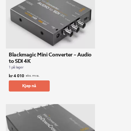
Blackmagic Mini Converter – Audio
to SDI 4K
1 på lager
kr
4 010
eks. mva.
Kjøp nå