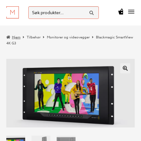
SØK
Hopp
Hopp
Søk
M
kr
0
til
til
etter:
navigasjon
innhold
Hjem
Tilbehør
Monitorer og videovegger
Blackmagic SmartView
4K G3