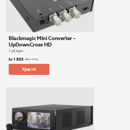
Blackmagic Mini Converter –
UpDownCross HD
1 på lager
kr
1 855
eks. mva.
Kjøp nå