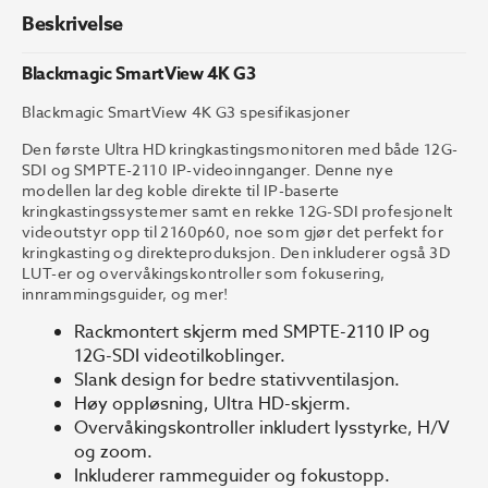
Beskrivelse
Blackmagic SmartView 4K G3
Blackmagic SmartView 4K G3 spesifikasjoner
Den første Ultra HD kringkastingsmonitoren med både 12G-
SDI og SMPTE-2110 IP-videoinnganger. Denne nye
modellen lar deg koble direkte til IP-baserte
kringkastingssystemer samt en rekke 12G-SDI profesjonelt
videoutstyr opp til 2160p60, noe som gjør det perfekt for
kringkasting og direkteproduksjon. Den inkluderer også 3D
LUT-er og overvåkingskontroller som fokusering,
innrammingsguider, og mer!
Rackmontert skjerm med SMPTE-2110 IP og
12G-SDI videotilkoblinger.
Slank design for bedre stativventilasjon.
Høy oppløsning, Ultra HD-skjerm.
Overvåkingskontroller inkludert lysstyrke, H/V
og zoom.
Inkluderer rammeguider og fokustopp.