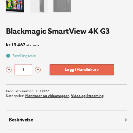
Blackmagic SmartView 4K G3
kr
13 467
eks. mva.
Bestillingsvare
–
+
Legg I Handlekurv
Blackmagic
SmartView
4K
Produktnummer:
3100892
G3
Kategorier:
Monitorer og videovegger
,
Video og Streaming
antall
Beskrivelse