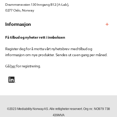
Drammensveien 130 Inngang B12 (A-Lab),
0277 Oslo, Norway
Informasjon
Få tilbud og nyheter rett i innboksen
Register deg for å motta vårt nyhetsbrev med tilbud og
informasjon om nye produkter. Sendes ut ca en gang per måned.
Gå
her
for registrering.
©2023 Mediability Norway AS. Alle rettigheter reservert. Org nr.: NO979 738
439MVA