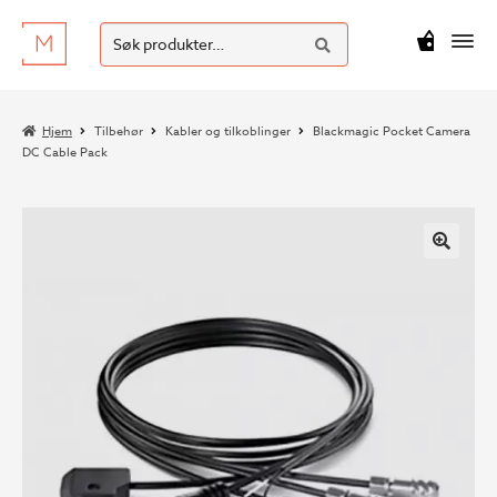
SØK
Hopp
Hopp
Søk
M
kr
0
til
til
etter:
navigasjon
innhold
Hjem
Tilbehør
Kabler og tilkoblinger
Blackmagic Pocket Camera
DC Cable Pack