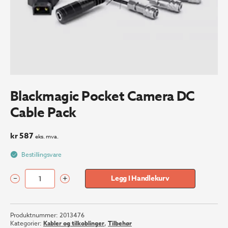
Blackmagic Pocket Camera DC
Cable Pack
kr
587
eks. mva.
Bestillingsvare
–
+
Legg I Handlekurv
Blackmagic
Pocket
Camera
Produktnummer:
2013476
DC
Kategorier:
Kabler og tilkoblinger
,
Tilbehør