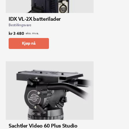
IDX VL-2X batterilader
Bestillingsvare
kr
3 480
eks. mva.
Kjøp nå
Sachtler Video 60 Plus Studio