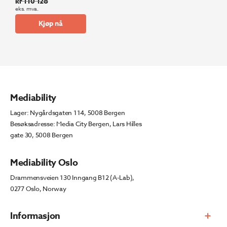
kr
110 128
Opprinnelig
Nåværende
eks. mva.
pris
pris
Kjøp nå
var:
er:
kr 110
kr 93
128.
609.
Mediability
Lager: Nygårdsgaten 114, 5008 Bergen
Besøksadresse: Media City Bergen, Lars Hilles
gate 30, 5008 Bergen
Mediability Oslo
Drammensveien 130 Inngang B12 (A-Lab),
0277 Oslo, Norway
Informasjon