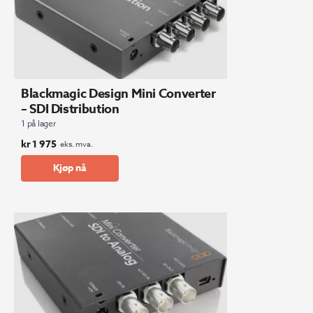
Blackmagic Design Mini Converter
– SDI Distribution
1 på lager
kr
1 975
eks. mva.
Kjøp nå