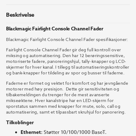
Beskrivelse
Blackmagic Fairlight Console Channel Fader
Blackmagic Fairlight Console Channel Fader spesifikasjoner:
Fairlight Console Channel Fader gir deg full kontroll over
miksing og automatisering. Den har 12 berøringssensitive,
motoriserte fadere, panoreringshjul, tally-knapper og LCD-
skjermer for hver kanal. I tillegg til automatiseringskontroller
og bank-knapper for tildeling av spor og busser til faderne.
Faderne er formet og vektet for komfort og har jevngående
motorer med høy presisjon. Dette gir sensitiviteten og
tilbakemeldingen du trenger for de mest avanserte
mikseøktene. Hver kanalstripe har en LED-skjerm for
sporstatus sammen med knapper for mute, solo, call og
automatisering, samt et tilpassbart skruhjul for panorering.
Tilkoblinger
Ethernet:
Støtter 10/100/1000 BaseT.