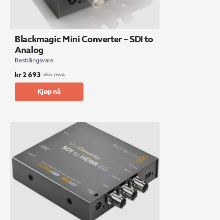
Blackmagic Mini Converter – SDI to
Analog
Bestillingsvare
kr
2 693
eks. mva.
Kjøp nå