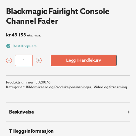
Blackmagic Fairlight Console
Channel Fader
kr
43 153
eks. mva.
Bestillingsvare
–
+
Legg I Handlekurv
Blackmagic
Fairlight
Console
Produktnummer:
3020076
Channel
Kategorier:
Bildemiksere og Produksjonsløsninger
,
Video og Streaming
Fader
antall
Beskrivelse
Tilleggsinformasjon