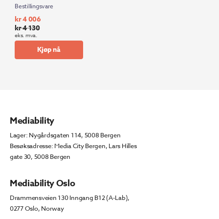
Bestillingsvare
kr
4 006
kr
4 130
Opprinnelig
Nåværende
eks. mva.
pris
pris
Kjøp nå
var:
er:
kr 4
kr 4
130.
006.
Mediability
Lager: Nygårdsgaten 114, 5008 Bergen
Besøksadresse: Media City Bergen, Lars Hilles
gate 30, 5008 Bergen
Mediability Oslo
Drammensveien 130 Inngang B12 (A-Lab),
0277 Oslo, Norway