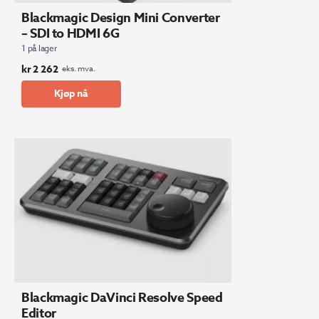
Blackmagic Design Mini Converter
– SDI to HDMI 6G
1 på lager
kr
2 262
eks. mva.
Kjøp nå
Blackmagic DaVinci Resolve Speed
Editor