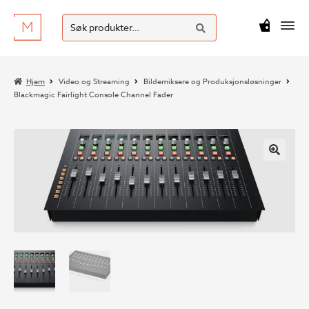
SØK
Hopp
Hopp
Søk
M
kr
0
til
til
etter:
navigasjon
innhold
Hjem
Video og Streaming
Bildemiksere og Produksjonsløsninger
Blackmagic Fairlight Console Channel Fader