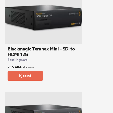
Blackmagic Teranex Mini – SDI to
HDMI 12G
Bestillingsvare
kr
6 404
eks. mva.
Kjøp nå