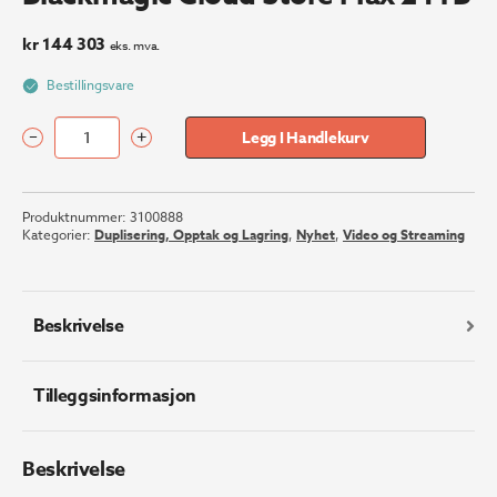
kr
144 303
eks. mva.
Bestillingsvare
–
+
Legg I Handlekurv
Blackmagic
Cloud
Store
Produktnummer:
3100888
Max
Kategorier:
Duplisering, Opptak og Lagring
,
Nyhet
,
Video og Streaming
24TB
antall
Beskrivelse
Tilleggsinformasjon
Beskrivelse