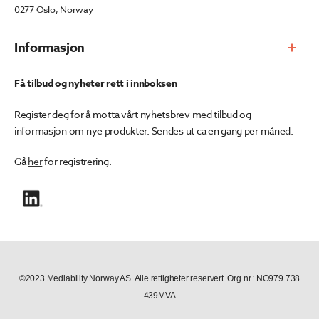
0277 Oslo, Norway
Informasjon
Få tilbud og nyheter rett i innboksen
Register deg for å motta vårt nyhetsbrev med tilbud og
informasjon om nye produkter. Sendes ut ca en gang per måned.
Gå
her
for registrering.
©2023 Mediability Norway AS. Alle rettigheter reservert. Org nr.: NO979 738
439MVA