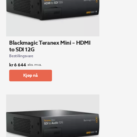
Blackmagic Teranex Mini – HDMI
to SDI 12G
Bestillingsvare
kr
6 644
eks. mva.
Kjøp nå