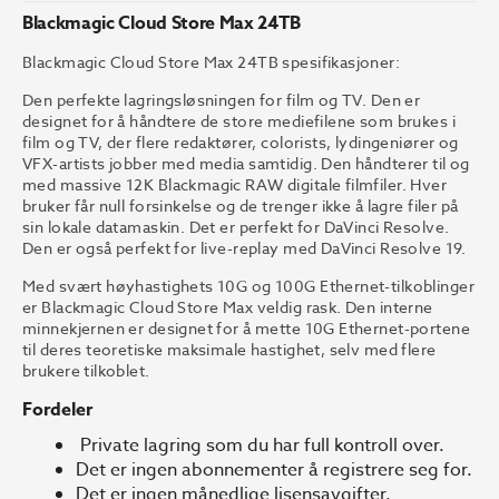
Blackmagic Cloud Store Max 24TB
Blackmagic Cloud Store Max 24TB spesifikasjoner:
Den perfekte lagringsløsningen for film og TV. Den er
designet for å håndtere de store mediefilene som brukes i
film og TV, der flere redaktører, colorists, lydingeniører og
VFX-artists jobber med media samtidig. Den håndterer til og
med massive 12K Blackmagic RAW digitale filmfiler. Hver
bruker får null forsinkelse og de trenger ikke å lagre filer på
sin lokale datamaskin. Det er perfekt for DaVinci Resolve.
Den er også perfekt for live-replay med DaVinci Resolve 19.
Med svært høyhastighets 10G og 100G Ethernet-tilkoblinger
er Blackmagic Cloud Store Max veldig rask. Den interne
minnekjernen er designet for å mette 10G Ethernet-portene
til deres teoretiske maksimale hastighet, selv med flere
brukere tilkoblet.
Fordeler
Private lagring som du har full kontroll over.
Det er ingen abonnementer å registrere seg for.
Det er ingen månedlige lisensavgifter.