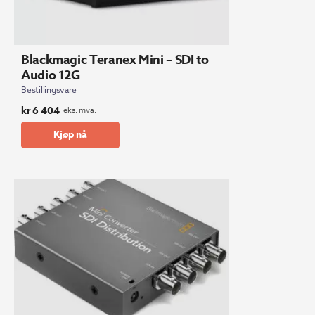
Blackmagic Teranex Mini – SDI to
Audio 12G
Bestillingsvare
kr
6 404
eks. mva.
Kjøp nå