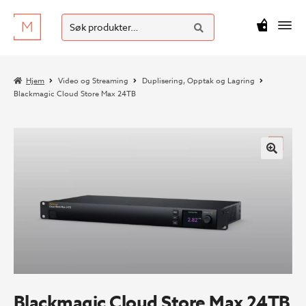
SØK
Hopp
Hopp
Søk
M
kr
0
til
til
etter:
navigasjon
innhold
Hjem
Video og Streaming
Duplisering, Opptak og Lagring
Blackmagic Cloud Store Max 24TB
Blackmagic Cloud Store Max 24TB