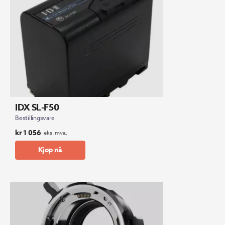
IDX SL-F50
Bestillingsvare
kr
1 056
eks. mva.
Kjøp nå