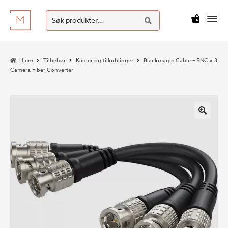
SØK
Hopp
Hopp
Søk
M
kr
0
til
til
etter:
navigasjon
innhold
Hjem
Tilbehør
Kabler og tilkoblinger
Blackmagic Cable – BNC x 3
Camera Fiber Converter