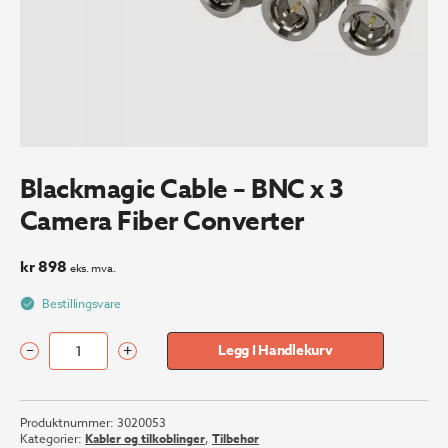
Blackmagic Cable – BNC x 3
Camera Fiber Converter
kr
898
eks. mva.
Bestillingsvare
–
+
Legg I Handlekurv
Blackmagic
Cable
-
Produktnummer:
3020053
BNC
Kategorier:
Kabler og tilkoblinger
,
Tilbehør