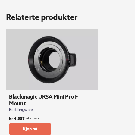
x
3
Camera
Relaterte produkter
Fiber
Converter
antall
Blackmagic URSA Mini Pro F
Mount
Bestillingsvare
kr
4 537
eks. mva.
Kjøp nå