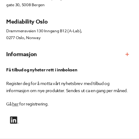
gate 30, 5008 Bergen
Mediability Oslo
Drammensveien 130 Inngang B12 (A-Lab),
0277 Oslo, Norway
Informasjon
Få tilbud og nyheter rett i innboksen
Register deg for å motta vårt nyhetsbrev med tilbud og
informasjon om nye produkter. Sendes ut ca en gang per måned.
Gå
her
for registrering.