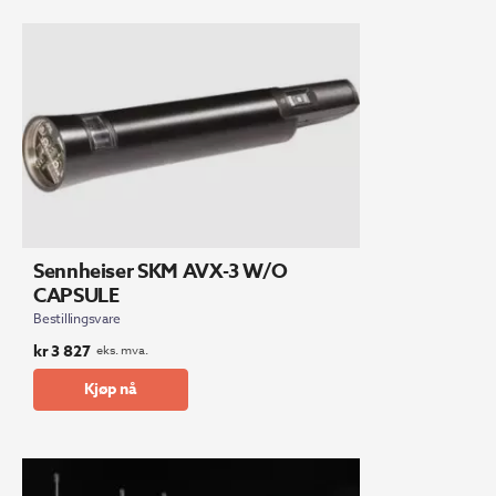
Sennheiser SKM AVX-3 W/O
CAPSULE
Bestillingsvare
kr
3 827
eks. mva.
Kjøp nå