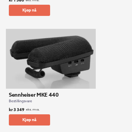
kr
1 580
eks. mva.
Kjøp nå
Sennheiser MKE 440
Bestillingsvare
kr
3 349
eks. mva.
Kjøp nå