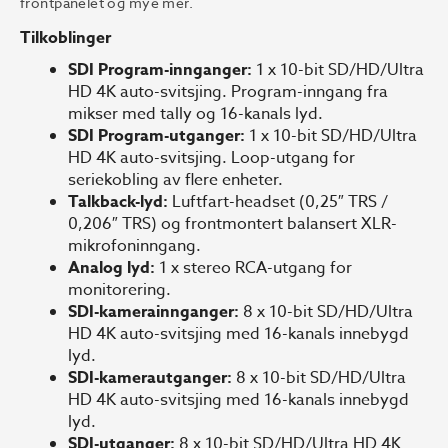
frontpanelet og mye mer.
Tilkoblinger
SDI Program-innganger:
1 x 10-bit SD/HD/Ultra
HD 4K auto-svitsjing. Program-inngang fra
mikser med tally og 16-kanals lyd.
SDI Program-utganger:
1 x 10-bit SD/HD/Ultra
HD 4K auto-svitsjing. Loop-utgang for
seriekobling av flere enheter.
Talkback-lyd:
Luftfart-headset (0,25″ TRS /
0,206″ TRS) og frontmontert balansert XLR-
mikrofoninngang.
Analog lyd:
1 x stereo RCA-utgang for
monitorering.
SDI-kamerainnganger:
8 x 10-bit SD/HD/Ultra
HD 4K auto-svitsjing med 16-kanals innebygd
lyd.
SDI-kamerautganger:
8 x 10-bit SD/HD/Ultra
HD 4K auto-svitsjing med 16-kanals innebygd
lyd.
SDI-utganger:
8 x 10-bit SD/HD/Ultra HD 4K