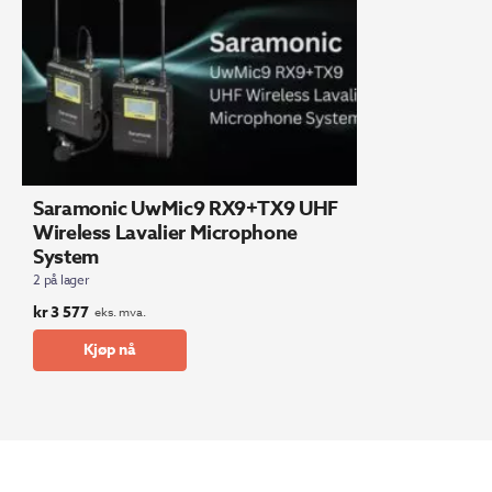
Saramonic UwMic9 RX9+TX9 UHF
Wireless Lavalier Microphone
System
2 på lager
kr
3 577
eks. mva.
Kjøp nå