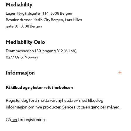
Mediability
Lager: Nygårdsgaten 114, 5008 Bergen
Besøksadresse: Media City Bergen, Lars Hilles
gate 30, 5008 Bergen
Mediability Oslo
Drammensveien 130 Inngang B12 (A-Lab),
0277 Oslo, Norway
Informasjon
Få tilbud og nyheter rett i innboksen
Register deg for å motta vårt nyhetsbrev med tilbud og
informasjon om nye produkter. Sendes ut ca en gang per måned.
Gå
her
for registrering.