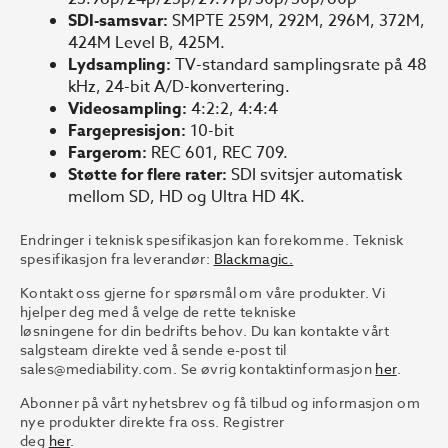
SDI-samsvar:
SMPTE 259M, 292M, 296M, 372M,
424M Level B, 425M.
Lydsampling:
TV-standard samplingsrate på 48
kHz, 24-bit A/D-konvertering.
Videosampling:
4:2:2, 4:4:4
Fargepresisjon:
10-bit
Fargerom:
REC 601, REC 709.
Støtte for flere rater:
SDI svitsjer automatisk
mellom SD, HD og Ultra HD 4K.
Endringer i teknisk spesifikasjon kan forekomme. Teknisk
spesifikasjon fra leverandør:
Blackmagic.
Kontakt oss gjerne for spørsmål om våre produkter. Vi
hjelper deg med å velge de rette tekniske
løsningene for din bedrifts behov. Du kan kontakte vårt
salgsteam direkte ved å sende e-post til
sales@mediability.com. Se øvrig kontaktinformasjon
her
.
Abonner på vårt nyhetsbrev og få tilbud og informasjon om
nye produkter direkte fra oss. Registrer
deg
her
.