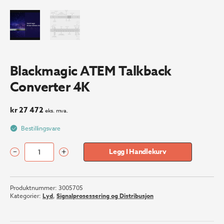
Blackmagic ATEM Talkback
Converter 4K
kr
27 472
eks. mva.
Bestillingsvare
–
+
Legg I Handlekurv
Blackmagic
ATEM
Talkback
Produktnummer:
3005705
Converter
Kategorier:
Lyd
,
Signalprosessering og Distribusjon
4K
antall