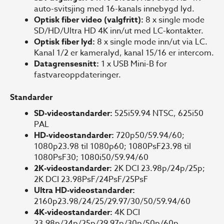
auto-svitsjing med 16-kanals innebygd lyd.
Optisk fiber video (valgfritt):
8 x single mode
SD/HD/Ultra HD 4K inn/ut med LC-kontakter.
Optisk fiber lyd:
8 x single mode inn/ut via LC.
Kanal 1/2 er kameralyd, kanal 15/16 er intercom.
Datagrensesnitt:
1 x USB Mini-B for
fastvareoppdateringer.
Standarder
SD-videostandarder:
525i59.94 NTSC, 625i50
PAL
HD-videostandarder:
720p50/59.94/60;
1080p23.98 til 1080p60; 1080PsF23.98 til
1080PsF30; 1080i50/59.94/60
2K-videostandarder:
2K DCI 23.98p/24p/25p;
2K DCI 23.98PsF/24PsF/25PsF
Ultra HD-videostandarder:
2160p23.98/24/25/29.97/30/50/59.94/60
4K-videostandarder:
4K DCI
23.98p/24p/25p/29.97p/30p/50p/60p