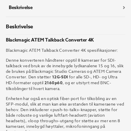
Beskrivelse
Beskrivelse
Blackmagic ATEM Talkback Converter 4K
Blackmagic ATEM Talkback Converter 4K spesifikasjoner:
Denne konverteren håndterer opptil 8 kameraer for SDI-
talkback ved bruk av de innebygde lydkanalene 15 og 16, slik
de brukes på Blackmagic Studio Cameras og ATEM Camera
Converter. Den støtter
12G-SDI
for alle SD-, HD- og Ultra
HD-formater opptil
2160p60
, og er utstyrt med BNC-
tilkoblinger til hvert kamera.
Enheten har også en optisk fiber-port for tilkobling av en
SFP-modul, slik at man kan øke avstanden til kameraene ved
behov. Den inkluderer «push-to-talk»-knapper, støtte for
både robuste og vanlige luftfart-headsett (aviation
headsets), «loop through»-utgang for støtte av mer enn 8
kameraer, innebygd høyttaler, mikrofoninngang på