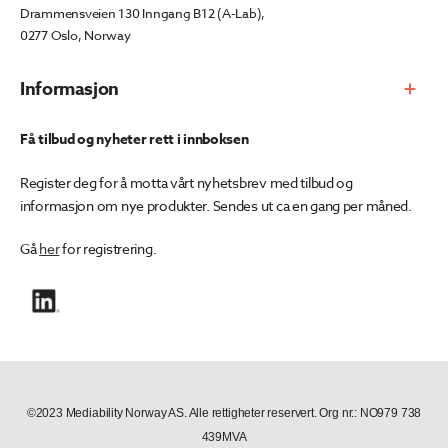
Drammensveien 130 Inngang B12 (A-Lab),
0277 Oslo, Norway
Informasjon
Få tilbud og nyheter rett i innboksen
Register deg for å motta vårt nyhetsbrev med tilbud og
informasjon om nye produkter. Sendes ut ca en gang per måned.
Gå
her
for registrering.
©2023 Mediability Norway AS. Alle rettigheter reservert. Org nr.: NO979 738
439MVA