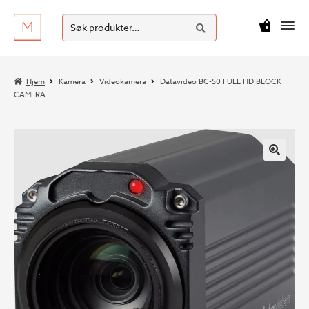
SØK
Hopp
Hopp
Søk
M
kr
0
til
til
etter:
navigasjon
innhold
Hjem
Kamera
Videokamera
Datavideo BC-50 FULL HD BLOCK
CAMERA