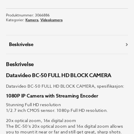
BC-
50
Produktnummer:
3066886
FULL
Kategorier:
Kamera
,
Videokamera
HD
BLOCK
CAMERA
antall
Beskrivelse
Beskrivelse
Datavideo BC-50 FULL HD BLOCK CAMERA
Datavideo BC-50 FULL HD BLOCK CAMERA, spesifikasjon:
1080P IP Camera with Streaming Encoder
Stunning Full HD resolution
1/2.7 inch CMOS sensor. 1080p Full HD resolution.
20x optical zoom, 16x digital zoom
The BC-50’s 20x optical zoom and 16x digital zoom allows
you to mount it near or far and still get great, sharp shots.