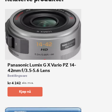
Panasonic Lumix G X Vario PZ 14-
42mm f/3.5-5.6 Lens
Bestillingsvare
kr
4 242
eks. mva.
Kjøp nå