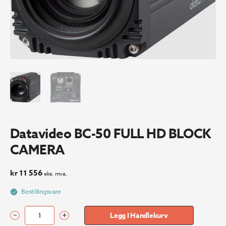
Datavideo BC-50 FULL HD BLOCK
CAMERA
kr
11 556
eks. mva.
Bestillingsvare
–
+
Legg I Handlekurv
Datavideo