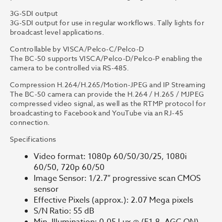
3G-SDI output
3G-SDI output for use in regular workflows. Tally lights for
broadcast level applications.
Controllable by VISCA/Pelco-C/Pelco-D
The BC-50 supports VISCA/Pelco-D/Pelco-P enabling the
camera to be controlled via RS-485.
Compression H.264/H.265/Motion-JPEG and IP Streaming
The BC-50 camera can provide the H.264 / H.265 / MJPEG
compressed video signal, as well as the RTMP protocol for
broadcasting to Facebook and YouTube via an RJ-45
connection.
Specifications
Video format: 1080p 60/50/30/25, 1080i
60/50, 720p 60/50
Image Sensor: 1/2.7″ progressive scan CMOS
sensor
Effective Pixels (approx.): 2.07 Mega pixels
S/N Ratio: 55 dB
Min. Illumination: 0.05 Lux @ (F1.8, AGC ON)