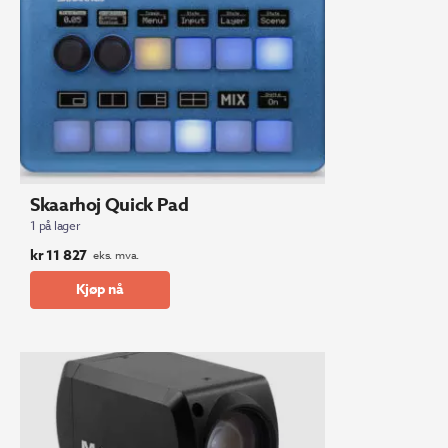
Skaarhoj Quick Pad
1 på lager
kr
11 827
eks. mva.
Kjøp nå