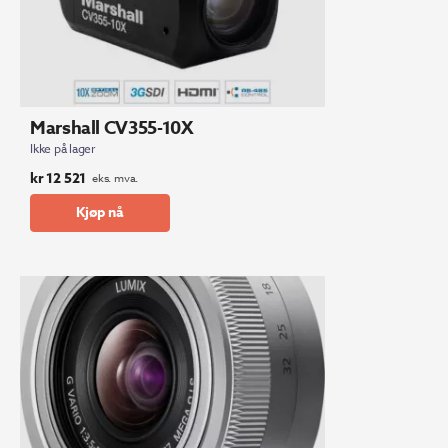
Marshall CV355-10X
Ikke på lager
kr
12 521
eks. mva.
Kjøp nå