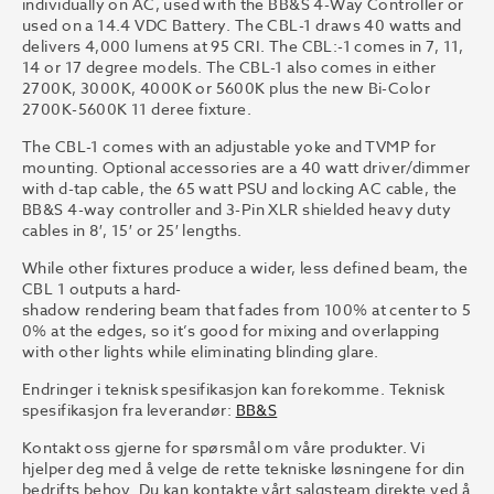
individually on AC, used with the BB&S 4-Way Controller or
used on a 14.4 VDC Battery. The CBL-1 draws 40 watts and
delivers 4,000 lumens at 95 CRI. The CBL:-1 comes in 7, 11,
14 or 17 degree models. The CBL-1 also comes in either
2700K, 3000K, 4000K or 5600K plus the new Bi-Color
2700K-5600K 11 deree fixture.
The CBL-1 comes with an adjustable yoke and TVMP for
mounting. Optional accessories are a 40 watt driver/dimmer
with d-tap cable, the 65 watt PSU and locking AC cable, the
BB&S 4-way controller and 3-Pin XLR shielded heavy duty
cables in 8′, 15′ or 25′ lengths.
While
other
fixtu
r
es
p
r
oduce
a
wide
r
,
less
defined
beam,
the
CBL
1
outputs
a
ha
r
d-
shad
o
w
r
endering
beam
that
fades
f
r
om
100%
at
center
to
5
0%
at
the
edges,
so
it
’
s
g
ood
f
or mixing and
o
v
erl
a
pping
with other lights while eliminating blinding gla
r
e
.
Endringer i teknisk spesifikasjon kan forekomme. Teknisk
spesifikasjon fra leverandør:
BB&S
Kontakt oss gjerne for spørsmål om våre produkter. Vi
hjelper deg med å velge de rette tekniske løsningene for din
bedrifts behov. Du kan kontakte vårt salgsteam direkte ved å