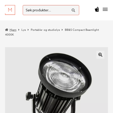
SØK
Hopp
Hopp
Søk
M
kr
0
til
til
etter:
navigasjon
innhold
Hjem
Lys
Portable- og studiolys
BB&S Compact Beamlight
4000K