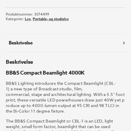
Compact
Beamlight
Produktnummer:
3074499
4000K
Kategorier:
Lys
,
Portable- og studiolys
antall
Beskrivelse
Beskrivelse
BB&S Compact Beamlight 4000K
BB&S
Lighting
int
r
oduces
the
Compact
Beamlight
(CBL-
1
)
a
n
e
w
type
of
Broadcast
studi
o
,
film,
commercial,
stage
and
a
r
chitectural
lighting.
With
a
5.5”
f
oot
print,
these
v
ersatile
LED
p
o
w
erhouses
dr
a
w
just
40W
y
et
p
r
oduce
up
to 4000-lumen
output
at
95
CRI and 98 TLCI in
the Bi-Color 11 degree fixture.
The BB&S Compact Beamlight or CBL-1 is an LED, light
weight, small form factor, beamlight that can be used