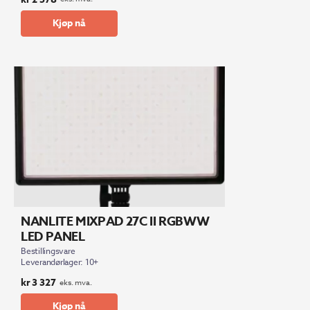
Kjøp nå
NANLITE MIXPAD 27C II RGBWW
LED PANEL
Bestillingsvare
Leverandørlager: 10+
kr
3 327
eks. mva.
Kjøp nå