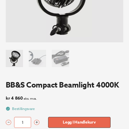
BB&S Compact Beamlight 4000K
kr
4 860
eks. mva.
Bestillingsvare
–
+
Legg I Handlekurv
BB&S