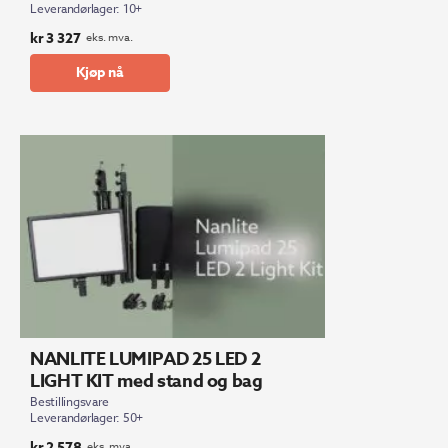
Leverandørlager: 10+
kr
3 327
eks. mva.
Kjøp nå
NANLITE LUMIPAD 25 LED 2
LIGHT KIT med stand og bag
Bestillingsvare
Leverandørlager: 50+
kr
2 578
eks. mva.