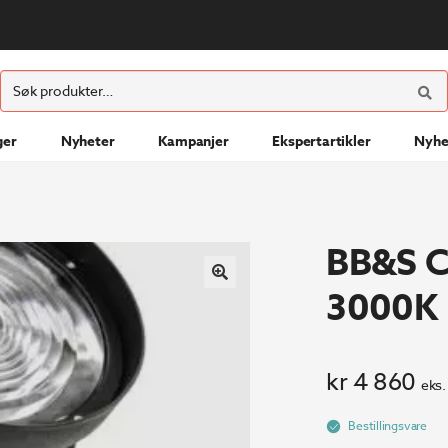
ØK
Søk
etter:
ger
Nyheter
Kampanjer
Ekspertartikler
Nyhe
BB&S C
3000K
kr
4 860
eks.
Bestillingsvare