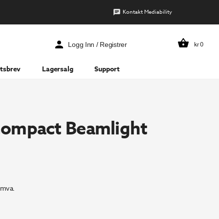
Kontakt Mediability
kr
0
Logg Inn / Registrer
tsbrev
Lagersalg
Support
ompact Beamlight
 mva.