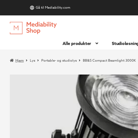
Gå til Mediability.com
S
Hopp
Hopp
til
til
navigasjon
innhold
Alle produkter
Studioløsnin
Hjem
Lys
Portable- og studiolys
BB&S Compact Beamlight 3000K