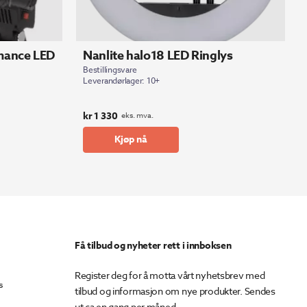
rmance LED
Nanlite halo18 LED Ringlys
Bestillingsvare
Leverandørlager: 10+
kr
1 330
eks. mva.
Kjøp nå
Få tilbud og nyheter rett i innboksen
Register deg for å motta vårt nyhetsbrev med
s
tilbud og informasjon om nye produkter. Sendes
ut ca en gang per måned.