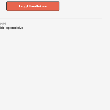
Legg I Handlekurv
4498
ble- og studiolys