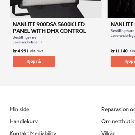
NANLITE 900DSA 5600K LED
NANLITE 
PANEL WITH DMX CONTROL
Bestillingsvare
Leverandørlage
Bestillingsvare
Leverandørlager: 1
kr
4 991
kr
11 140
eks. mva.
eks
Kjøp nå
Kjøp 
Min side
Reparasjon og
Handlekurv
Om nettbutik
Kontakt Mediability
Vilkår