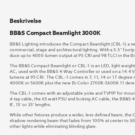
Beskrivelse
BB&S Compact Beamlight 3000K
BB&S
Lighting
int
r
oduces
the
Compact
Beamlight
(CBL-
1
)
a
n
commercial,
stage
and
a
r
chitectural
lighting.
With
a
5.5”
f
ootpr
duce
up
to 4000-lumen
output
at
95
CRI and 98 TLCI in the Bi
The BB&S Compact Beamlight or CBL-1 is an LED, light weight, 
AC, used with the BB&S 4-Way Controller or used on a 14.4 
lumens at 95 CRI. The CBL:-1 comes in 7, 11, 14 or 17 degre
4000K or 5600K plus the new Bi-Color 2700K-5600K 11 deree
The CBL-1 comes with an adjustable yoke and TVMP for mount
d-tap cable, the 65 watt PSU and locking AC cable, the BB&S 4
8′, 15′ or 25′ lengths.
While
other
fixtu
r
es
p
r
oduce
a
wide
r
,
less
defined
beam,
the
shad
o
w
r
endering
beam
that
fades
f
r
om
100%
at
center
to
5
other lights while eliminating blinding gla
r
e
.