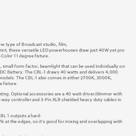
e
w
type
of
Broadcast
studi
o
,
film,
int,
these
v
ersatile
LED
p
o
w
erhouses
dr
a
w
just
40W
y
et
p
r
o
-Color 11 degree fixture.
small form factor, beamlight that can be used individually on
VDC Battery. The CBL-1 draws 40 watts and delivers 4,000
e models. The CBL-1 also comes in either 2700K, 3000K,
 fixture.
ing. Optional accessories are a 40 watt driver/dimmer with
-way controller and 3-Pin XLR shielded heavy duty cables in
CBL
1
outputs
a
ha
r
d-
0%
at
the
edges,
so
it
’
s
g
ood
f
or mixing and
o
v
erl
a
pping with