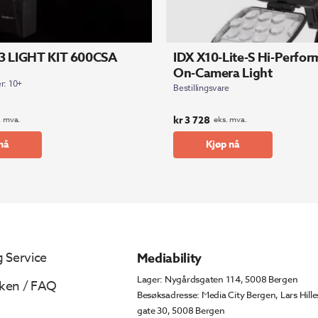
3 LIGHT KIT 600CSA
IDX X10-Lite-S Hi-Perfo
On-Camera Light
r: 10+
Bestillingsvare
kr
3 728
. mva.
eks. mva.
nå
Kjøp nå
 Service
Mediability
Lager: Nygårdsgaten 114, 5008 Bergen
ken / FAQ
Besøksadresse: Media City Bergen, Lars Hille
gate 30, 5008 Bergen