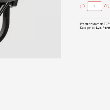
–
+
BB&S
Compact
Beamlight
Produktnummer:
307
3000K
Kategorier:
Lys
,
Porta
antall