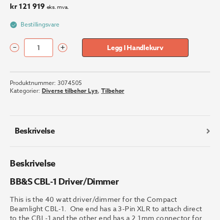
kr
121 919
eks. mva.
Bestillingsvare
–
+
Legg I Handlekurv
BB&S
CBL-
1
Produktnummer:
3074505
Driver/Dimmer
Kategorier:
Diverse tilbehør Lys
,
Tilbehør
antall
Beskrivelse
Beskrivelse
BB&S CBL-1 Driver/Dimmer
This is the 40 watt driver/dimmer for the Compact
Beamlight CBL-1. One end has a 3-Pin XLR to attach direct
to the CBL-1 and the other end has a 2.1mm connector for