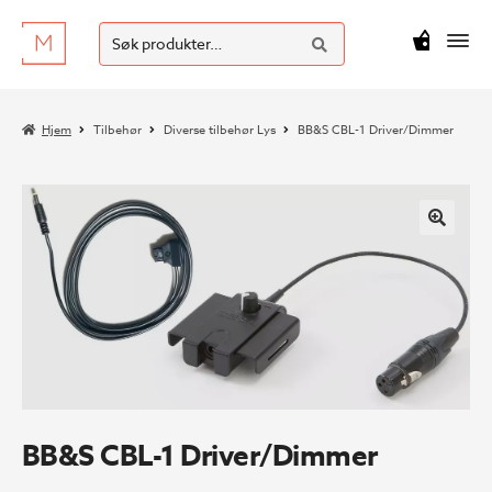
SØK
Hopp
Hopp
Søk
M
kr
0
til
til
etter:
navigasjon
innhold
Hjem
Tilbehør
Diverse tilbehør Lys
BB&S CBL-1 Driver/Dimmer
BB&S CBL-1 Driver/Dimmer