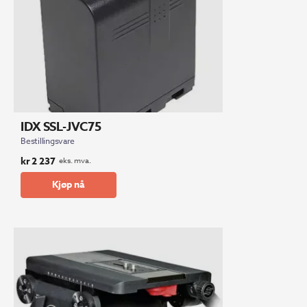
IDX SSL-JVC75
Bestillingsvare
kr
2 237
eks. mva.
Kjøp nå