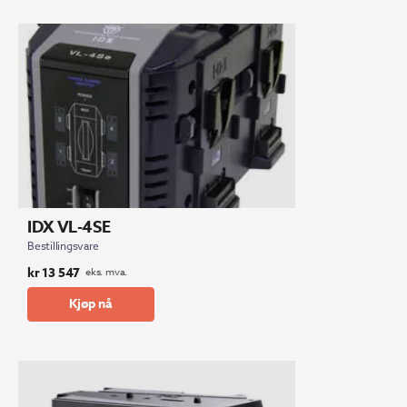
IDX VL-4SE
Bestillingsvare
kr
13 547
eks. mva.
Kjøp nå