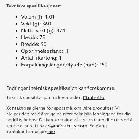
Tekniske spesifikasjoner:
Volum (l):
1.01
Vekt (g):
360
Netto vekt (g):
324
Høyde:
75
Bredde:
90
Opprinnelsesland:
IT
Antall i kartong:
1
Forpakningslengde/dybde (mm):
150
Endringer i teknisk spesifikasjon kan forekomme.
Teknisk spesifikasjon fra leverandør:
Manfrotto
Kontakt oss gjerne for spørsmål om våre produkter. Vi
hjelper deg med å velge de rette tekniske løsningene for din
bedrifts behov. Du kan kontakte vårt salgsteam direkte ved å
sende e-post til
sales@mediability.com
. Se øvrig
kontaktinformasjon
her
.