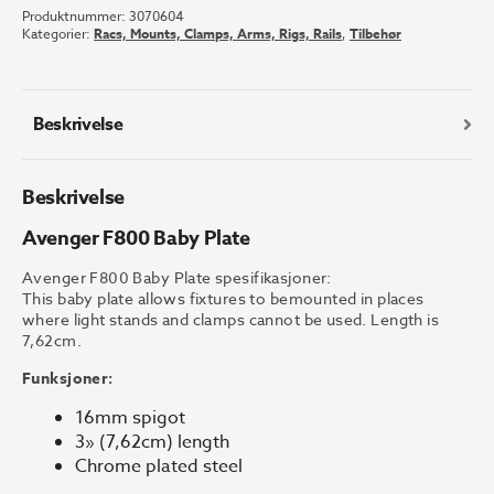
Produktnummer:
3070604
Plate
Kategorier:
Racs, Mounts, Clamps, Arms, Rigs, Rails
,
Tilbehør
antall
Beskrivelse
Beskrivelse
Avenger F800 Baby Plate
Avenger F800 Baby Plate spesifikasjoner:
This baby plate allows fixtures to bemounted in places
where light stands and clamps cannot be used. Length is
7,62cm.
Funksjoner:
16mm spigot
3» (7,62cm) length
Chrome plated steel