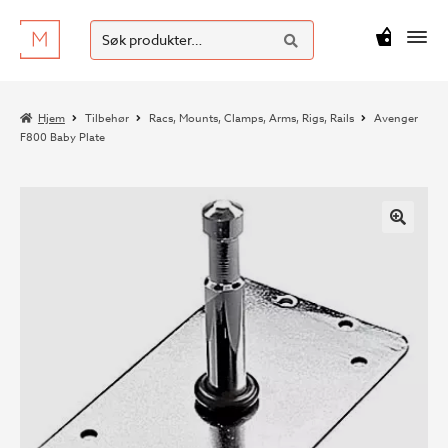
SØK
Hopp
Hopp
Søk
M
kr
0
til
til
etter:
navigasjon
innhold
Hjem
Tilbehør
Racs, Mounts, Clamps, Arms, Rigs, Rails
Avenger
F800 Baby Plate