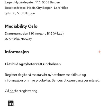
Lager: Nygårdsgaten 114, 5008 Bergen
Besøksadresse: Media City Bergen, Lars Hilles
gate 30, 5008 Bergen
Mediability Oslo
Drammensveien 130 Inngang B12 (A-Lab),
0277 Oslo, Norway
Informasjon
Få tilbud og nyheter rett i innboksen
Register deg for å motta vårt nyhetsbrev med tilbud og
informasjon om nye produkter. Sendes ut ca en gang per måned.
Gå
her
for registrering.