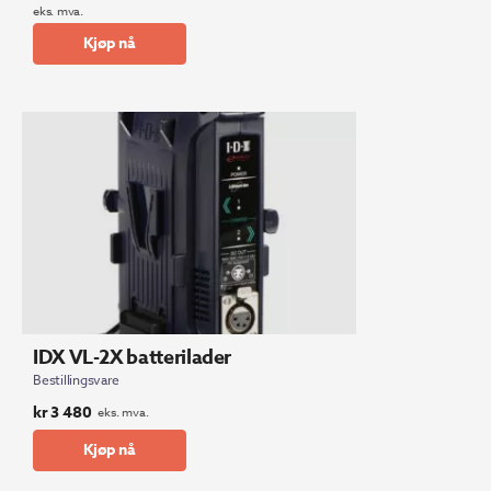
Opprinnelig
Nåværende
eks. mva.
pris
pris
Kjøp nå
var:
er:
kr 131
kr 111
674.
923.
IDX VL-2X batterilader
Bestillingsvare
kr
3 480
eks. mva.
Kjøp nå