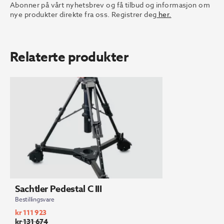
Abonner på vårt nyhetsbrev og få tilbud og informasjon om
nye produkter direkte fra oss. Registrer deg
her.
Relaterte produkter
Sachtler Pedestal C III
Bestillingsvare
kr
111 923
kr
131 674