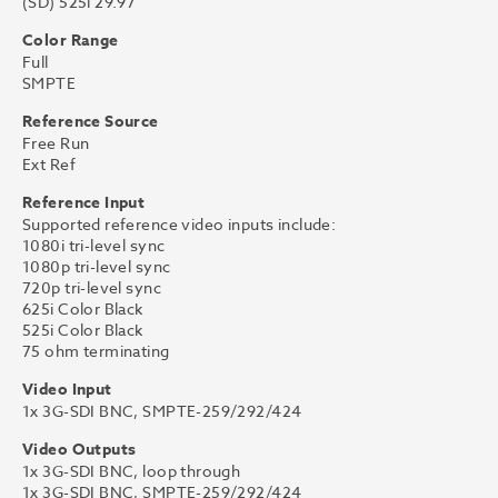
(SD) 525i 29.97
Color Range
Full
SMPTE
Reference Source
Free Run
Ext Ref
Reference Input
Supported reference video inputs include:
1080i tri-level sync
1080p tri-level sync
720p tri-level sync
625i Color Black
525i Color Black
75 ohm terminating
Video Input
1x 3G-SDI BNC, SMPTE-259/292/424
Video Outputs
1x 3G-SDI BNC, loop through
1x 3G-SDI BNC, SMPTE-259/292/424