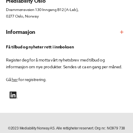
Mediability Oslo
Drammensveien 130 Inngang B12 (A-Lab),
0277 Oslo, Norway
Informasjon
Få tilbud og nyheter rett i innboksen
Register deg for å motta vårt nyhetsbrev med tilbud og
informasjon om nye produkter. Sendes ut ca en gang per måned.
Gå
her
for registrering.
©2023 Mediability Norway AS. Alle rettigheter reservert. Org nr.: NO979 738