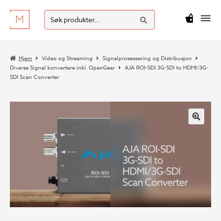
SØK
Hopp
Hopp
Søk
M
kr
0
til
til
etter:
navigasjon
innhold
Hjem
Video og Streaming
Signalprosessering og Distribusjon
Diverse Signal konvertere inkl. OpenGear
AJA ROI-SDI 3G-SDI to HDMI/3G-
SDI Scan Converter