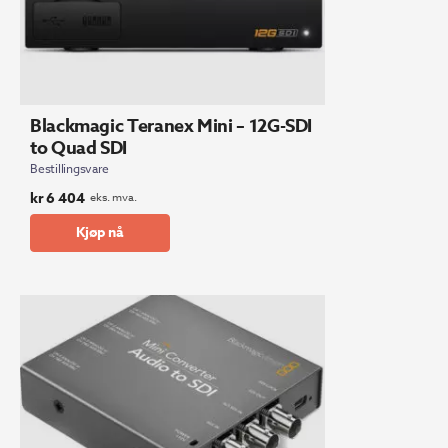
Blackmagic Teranex Mini – 12G-SDI
to Quad SDI
Bestillingsvare
kr
6 404
eks. mva.
Kjøp nå