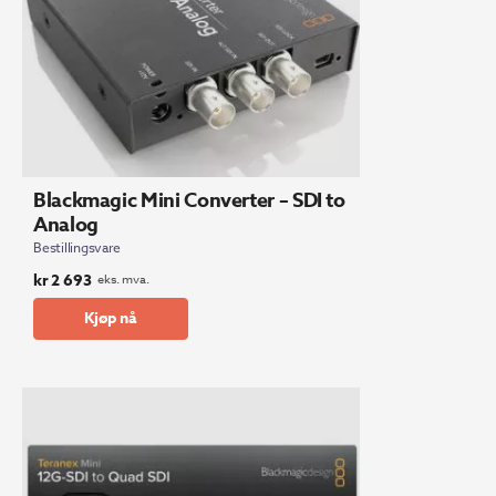
Blackmagic Mini Converter – SDI to
Analog
Bestillingsvare
kr
2 693
eks. mva.
Kjøp nå