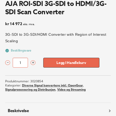
AJA ROI-SDI 3G-SDI to HDMI/3G-
SDI Scan Converter
kr
14 972
eks. mva.
3G-SDI to 3G-SDI/HDMI Converter with Region of Interest
Scaling
Bestillingsvare
–
+
Legg I Handlekurv
AJA
ROI-
SDI
Produktnummer:
3020854
3G-
Kategorier:
Diverse Signal konvertere inkl. OpenGear
,
SDI
Signalprosessering og Distribusjon
,
Video og Streaming
to
HDMI/3G-
SDI
Scan
Beskrivelse