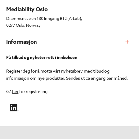
Mediability Oslo
Drammensveien 130 Inngang B12 (A-Lab),
0277 Oslo, Norway
Informasjon
Få tilbud og nyheter rett i innboksen
Register deg for å motta vårt nyhetsbrev med tilbud og
informasjon om nye produkter. Sendes ut ca en gang per måned.
Gå
her
for registrering.