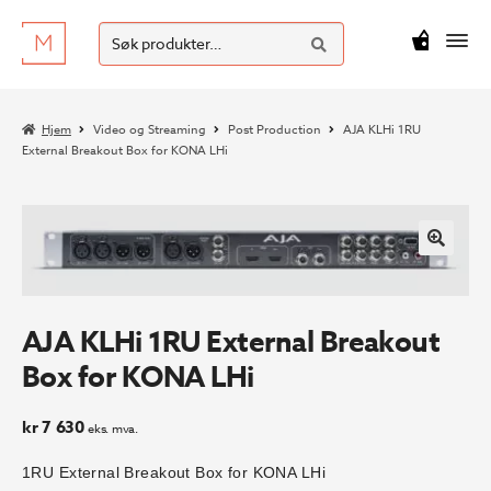
SØK
Hopp
Hopp
Søk
M
kr
0
til
til
etter:
navigasjon
innhold
Hjem
Video og Streaming
Post Production
AJA KLHi 1RU
External Breakout Box for KONA LHi
AJA KLHi 1RU External Breakout
Box for KONA LHi
kr
7 630
eks. mva.
1RU External Breakout Box for KONA LHi