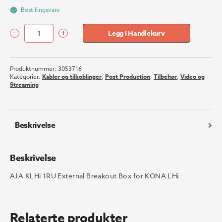
Bestillingsvare
–
+
Legg I Handlekurv
AJA
KLHi
1RU
Produktnummer:
3053716
External
Kategorier:
Kabler og tilkoblinger
,
Post Production
,
Tilbehør
,
Video og
Breakout
Streaming
Box
for
KONA
LHi
Beskrivelse
antall
Beskrivelse
AJA KLHi 1RU External Breakout Box for KONA LHi
Relaterte produkter