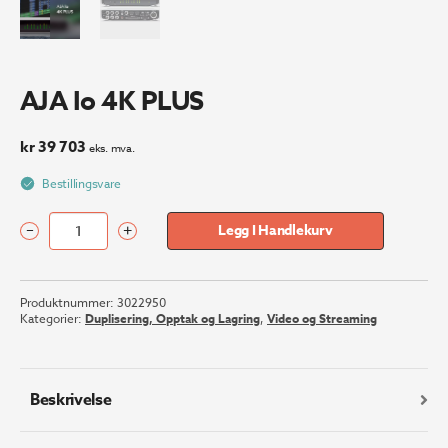
AJA Io 4K PLUS
kr
39 703
eks. mva.
Bestillingsvare
–
+
Legg I Handlekurv
AJA
Io
4K
Produktnummer:
3022950
PLUS
Kategorier:
Duplisering, Opptak og Lagring
,
Video og Streaming
antall
Beskrivelse