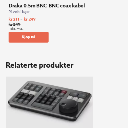
Draka 0.5m BNC-BNC coax kabel
På vei til lager
–
kr
211
kr
249
kr
249
eks. mva.
Kjøp nå
Relaterte produkter