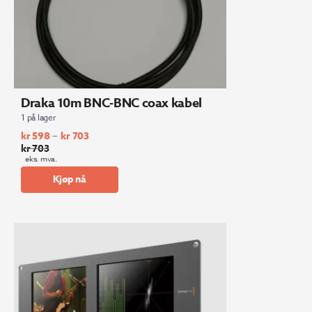
Draka 10m BNC-BNC coax kabel
1 på lager
–
kr
598
kr
703
kr
703
eks. mva.
Kjøp nå