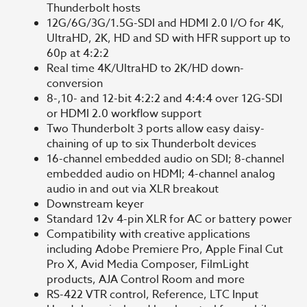
Thunderbolt hosts
12G/6G/3G/1.5G-SDI and HDMI 2.0 I/O for 4K,
UltraHD, 2K, HD and SD with HFR support up to
60p at 4:2:2
Real time 4K/UltraHD to 2K/HD down-
conversion
8-,10- and 12-bit 4:2:2 and 4:4:4 over 12G-SDI
or HDMI 2.0 workflow support
Two Thunderbolt 3 ports allow easy daisy-
chaining of up to six Thunderbolt devices
16-channel embedded audio on SDI; 8-channel
embedded audio on HDMI; 4-channel analog
audio in and out via XLR breakout
Downstream keyer
Standard 12v 4-pin XLR for AC or battery power
Compatibility with creative applications
including Adobe Premiere Pro, Apple Final Cut
Pro X, Avid Media Composer, FilmLight
products, AJA Control Room and more
RS-422 VTR control, Reference, LTC Input