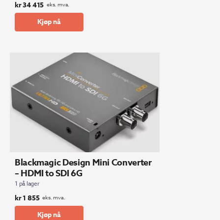
kr
34 415
eks. mva.
Kjøp nå
Blackmagic Design Mini Converter
– HDMI to SDI 6G
1 på lager
kr
1 855
eks. mva.
Kjøp nå