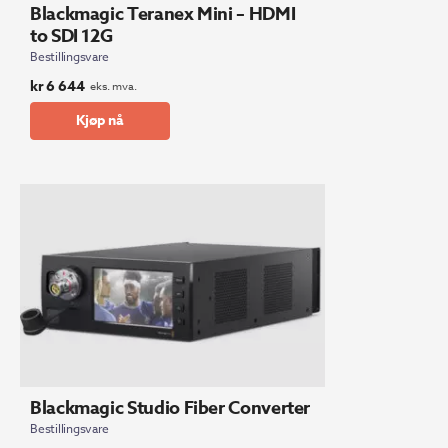
Blackmagic Teranex Mini – HDMI
to SDI 12G
Bestillingsvare
kr
6 644
eks. mva.
Kjøp nå
Blackmagic Studio Fiber Converter
Bestillingsvare