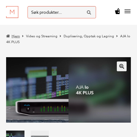
SØK
Hopp
Hopp
Søk
M
kr
0
til
til
etter:
navigasjon
innhold
Hjem
Video og Streaming
Duplisering, Opptak og Lagring
AJA Io
4K PLUS