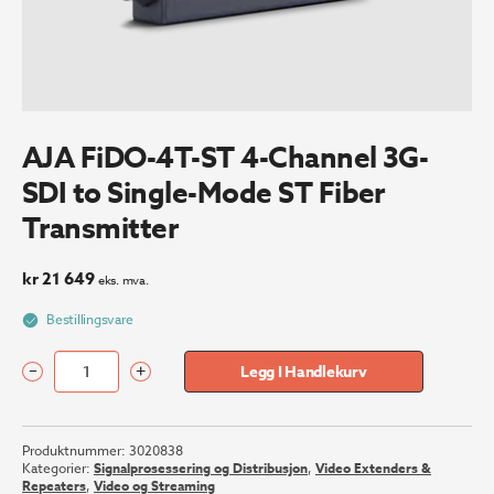
AJA FiDO-4T-ST 4-Channel 3G-
SDI to Single-Mode ST Fiber
Transmitter
kr
21 649
eks. mva.
Bestillingsvare
–
+
Legg I Handlekurv
AJA
FiDO-
4T-
Produktnummer:
3020838
ST
Kategorier:
Signalprosessering og Distribusjon
,
Video Extenders &
4-
Repeaters
,
Video og Streaming