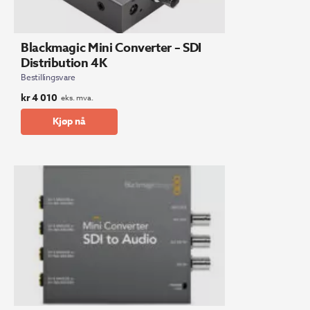
Blackmagic Mini Converter – SDI
Distribution 4K
Bestillingsvare
kr
4 010
eks. mva.
Kjøp nå