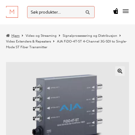
SØK
Hopp
Hopp
Søk
M
kr
0
til
til
etter:
navigasjon
innhold
Hjem
Video og Streaming
Signalprosessering og Distribusjon
Video Extenders & Repeaters
AJA FiDO-4T-ST 4-Channel 3G-SDI to Single-
Mode ST Fiber Transmitter