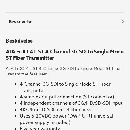
Channel
3G-
SDI
to
Beskrivelse
Single-
Mode
Beskrivelse
ST
Fiber
AJA FiDO-4T-ST 4-Channel 3G-SDI to Single-Mode
Transmitter
ST Fiber Transmitter
antall
AJA FiDO-4T-ST 4-Channel 3G-SDI to Single-Mode ST Fiber
Transmitter features:
4-Channel 3G-SDI to Single Mode ST Fiber
Transmitter
4 simplex output connection (ST connector)
4 independent channels of 3G/HD/SD-SDI input
4K/UltraHD-SDI over 4 fiber links
Uses 5-20VDC power (DWP-U-R1 universal
power supply included)
Five year warranty