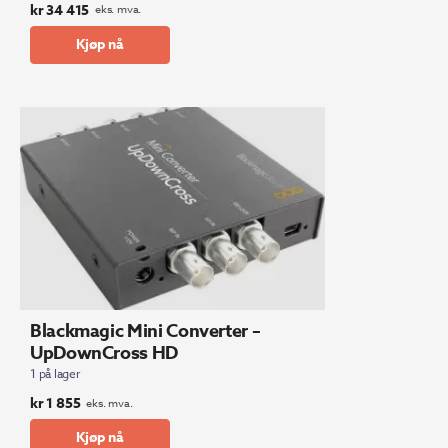
kr
34 415
eks. mva.
Kjøp nå
Blackmagic Mini Converter –
UpDownCross HD
1 på lager
kr
1 855
eks. mva.
Kjøp nå