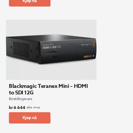
Kjøp nå
Blackmagic Teranex Mini – HDMI
to SDI 12G
Bestillingsvare
kr
6 644
eks. mva.
Kjøp nå