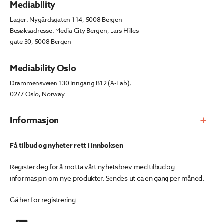
Mediability
Lager: Nygårdsgaten 114, 5008 Bergen
Besøksadresse: Media City Bergen, Lars Hilles
gate 30, 5008 Bergen
Mediability Oslo
Drammensveien 130 Inngang B12 (A-Lab),
0277 Oslo, Norway
Informasjon
Få tilbud og nyheter rett i innboksen
Register deg for å motta vårt nyhetsbrev med tilbud og
informasjon om nye produkter. Sendes ut ca en gang per måned.
Gå
her
for registrering.