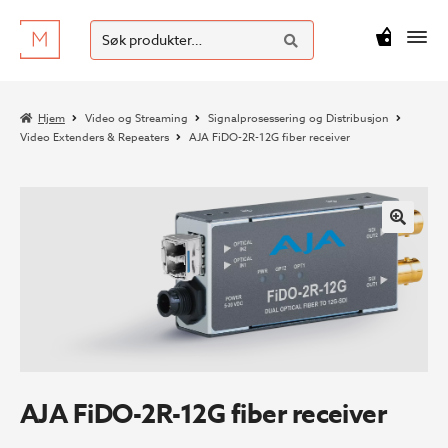
SØK
Hopp
Hopp
Søk
M
kr
0
til
til
etter:
navigasjon
innhold
Hjem
Video og Streaming
Signalprosessering og Distribusjon
Video Extenders & Repeaters
AJA FiDO-2R-12G fiber receiver
AJA FiDO-2R-12G fiber receiver