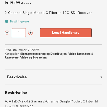
kr
19 199
eks. mva.
2-Channel Single Mode LC Fiber to 12G-SDI Receiver
Bestillingsvare
–
+
Legg I Handlekurv
AJA
FiDO-
2R-
Produktnummer:
2020395
12G
Kategorier:
Signalprosessering og Distribusjon
,
Video Extenders &
fiber
Repeaters
,
Video og Streaming
receiver
antall
Beskrivelse
Beskrivelse
AJA FiDO-2R-12G er en 2-Channel Single Mode LC Fiber til
12G-SDI Receiver