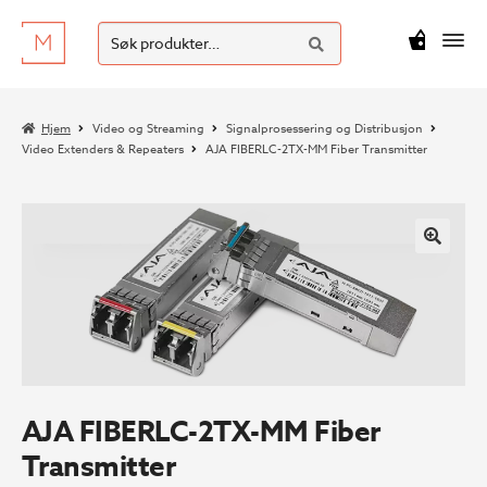
SØK
Hopp
Hopp
Søk
M
kr
0
til
til
etter:
navigasjon
innhold
Hjem
Video og Streaming
Signalprosessering og Distribusjon
Video Extenders & Repeaters
AJA FIBERLC-2TX-MM Fiber Transmitter
AJA FIBERLC-2TX-MM Fiber
Transmitter