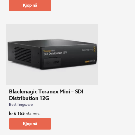
Kjøp nå
Blackmagic Teranex Mini – SDI
Distribution 12G
Bestillingsvare
kr
6 165
eks. mva.
Kjøp nå