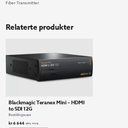
Fiber Transmitter
Relaterte produkter
Blackmagic Teranex Mini – HDMI
to SDI 12G
Bestillingsvare
kr
6 644
eks. mva.