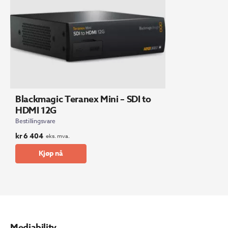
Blackmagic Teranex Mini – SDI to
HDMI 12G
Bestillingsvare
kr
6 404
eks. mva.
Kjøp nå
Mediability