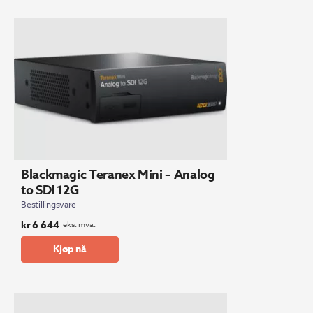
Blackmagic Teranex Mini – Analog
to SDI 12G
Bestillingsvare
kr
6 644
eks. mva.
Kjøp nå