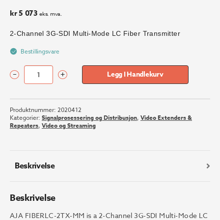
kr
5 073
eks. mva.
2-Channel 3G-SDI Multi-Mode LC Fiber Transmitter
Bestillingsvare
–
+
Legg I Handlekurv
AJA
FIBERLC-
2TX-
Produktnummer:
2020412
MM
Kategorier:
Signalprosessering og Distribusjon
,
Video Extenders &
Fiber
Repeaters
,
Video og Streaming
Transmitter
antall
Beskrivelse
Beskrivelse
AJA FIBERLC-2TX-MM is a 2-Channel 3G-SDI Multi-Mode LC