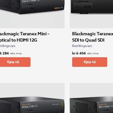
ackmagic Teranex Mini –
Blackmagic Teranex 
tical to HDMI 12G
SDI to Quad SDI
tillingsvare
Bestillingsvare
6 284
kr
6 404
eks. mva.
eks. mva.
Kjøp nå
Kjøp nå