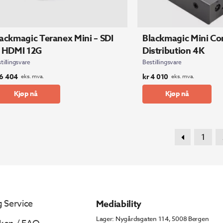
ackmagic Teranex Mini – SDI
Blackmagic Mini Con
o HDMI 12G
Distribution 4K
tillingsvare
Bestillingsvare
6 404
kr
4 010
eks. mva.
eks. mva.
Kjøp nå
Kjøp nå
1
 Service
Mediability
Lager: Nygårdsgaten 114, 5008 Bergen