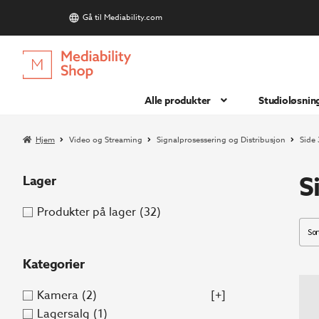
Gå til Mediability.com
S
Hopp
Hopp
til
til
navigasjon
innhold
Alle produkter
Studioløsnin
Hjem
Video og Streaming
Signalprosessering og Distribusjon
Side 
S
Lager
Produkter på lager
(32)
Kategorier
Kamera
(2)
[+]
Lagersalg
(1)