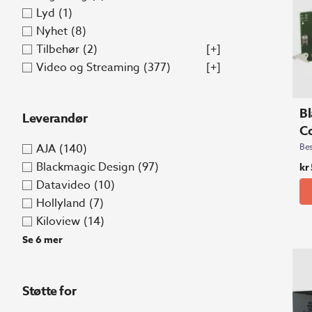
Lyd
(1)
Nyhet
(8)
Tilbehør
(2)
[+]
Video og Streaming
(377)
[+]
B
Leverandør
Co
AJA
(140)
Bes
Blackmagic Design
(97)
kr
Datavideo
(10)
Hollyland
(7)
Kiloview
(14)
Se 6 mer
Støtte for