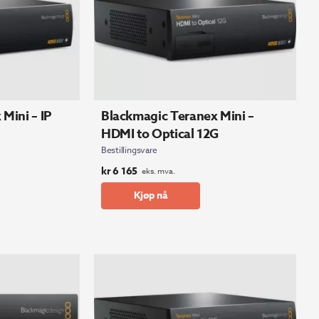
Mini – IP
Blackmagic Teranex Mini –
HDMI to Optical 12G
Bestillingsvare
kr
6 165
eks. mva.
Kjøp nå