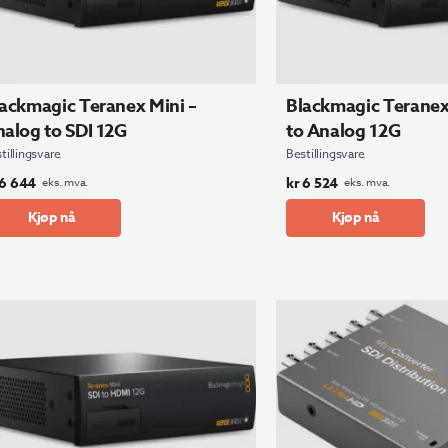
ackmagic Teranex Mini –
Blackmagic Teranex 
alog to SDI 12G
to Analog 12G
tillingsvare
Bestillingsvare
6 644
kr
6 524
eks. mva.
eks. mva.
Kjøp nå
Kjøp nå