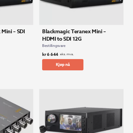
Mini – SDI
Blackmagic Teranex Mini –
HDMI to SDI 12G
Bestillingsvare
kr
6 644
eks. mva.
Kjøp nå