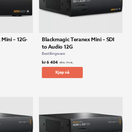
Mini – 12G-
Blackmagic Teranex Mini – SDI
to Audio 12G
Bestillingsvare
kr
6 404
eks. mva.
Kjøp nå