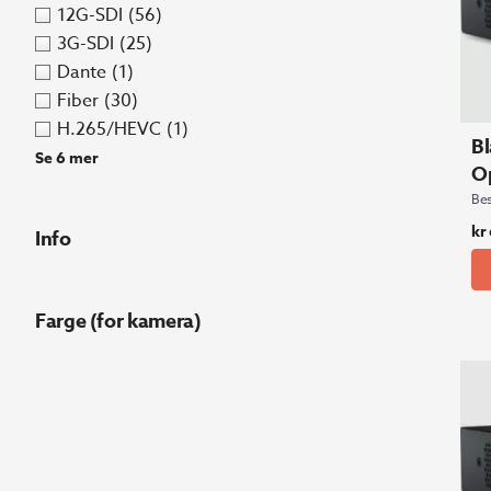
12G-SDI
(56)
3G-SDI
(25)
Dante
(1)
Fiber
(30)
H.265/HEVC
(1)
Bl
Se 6 mer
Op
Bes
kr
Info
Farge (for kamera)