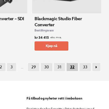
verter – SDI
Blackmagic Studio Fiber
Converter
Bestillingsvare
kr
34 415
eks. mva.
Kjøp nå
2
3
29
30
31
32
33
…
Få tilbud og nyheter rett i innboksen
Register deg for å motta vårt nyhetsbrev med