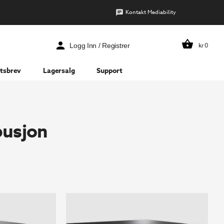
Kontakt Mediability
kr
0
Logg Inn / Registrer
tsbrev
Lagersalg
Support
busjon