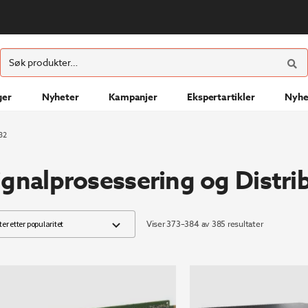
ØK
Søk
etter:
ger
Nyheter
Kampanjer
Ekspertartikler
Nyhe
32
ignalprosessering og Distri
Sortert
Viser 373–384 av 385 resultater
etter
propularitet