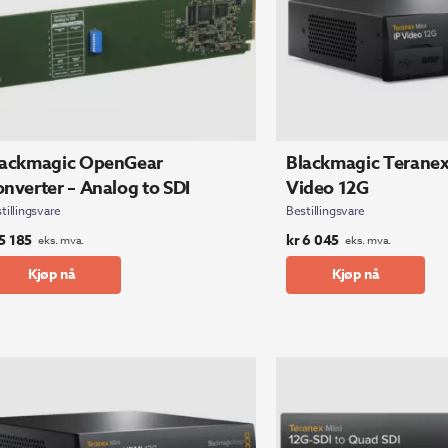
lackmagic OpenGear
Blackmagic Teranex 
nverter – Analog to SDI
Video 12G
tillingsvare
Bestillingsvare
5 185
kr
6 045
eks. mva.
eks. mva.
Kjøp nå
Kjøp nå