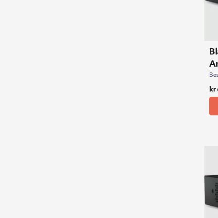
Bl
An
Bes
kr