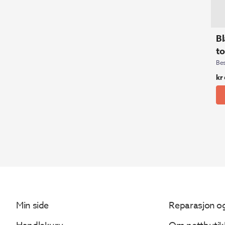
Bl
t
Bes
kr
Min side
Reparasjon og