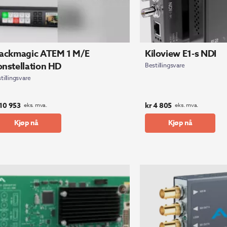
lackmagic ATEM 1 M/E
Kiloview E1-s NDI
nstellation HD
Bestillingsvare
tillingsvare
10 953
kr
4 805
eks. mva.
eks. mva.
Kjøp nå
Kjøp nå