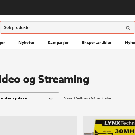
ØK
Søk
etter:
ger
Nyheter
Kampanjer
Ekspertartikler
Nyhe
ideo og Streaming
Sortert
Viser 37–48 av 769 resultater
etter
propularitet