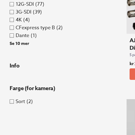
12G-SDI
(77)
3G-SDI
(39)
4K
(4)
CFexpress type B
(2)
Dante
(1)
A
Se 10 mer
Di
5 p
kr
Info
Farge (for kamera)
Sort
(2)