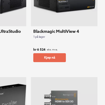
UltraStudio
Blackmagic MultiView 4
1 på lager
kr
6 524
eks. mva.
Kjøp nå