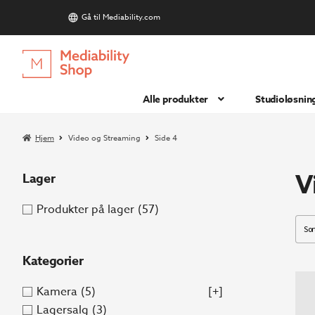
Gå til Mediability.com
S
Hopp
Hopp
til
til
navigasjon
innhold
Alle produkter
Studioløsnin
Hjem
Video og Streaming
Side 4
V
Lager
Produkter på lager
(57)
Kategorier
Kamera
(5)
[+]
Lagersalg
(3)