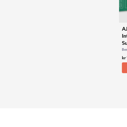
AJ
In
S
Bes
kr