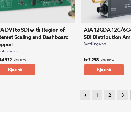
A DVI to SDI with Region of
AJA 12GDA 12G/6G
terest Scaling and Dashboard
SDI Distribution Amp
upport
Bestillingsvare
tillingsvare
14 972
kr
7 298
eks. mva.
eks. mva.
Kjøp nå
Kjøp nå
1
2
3