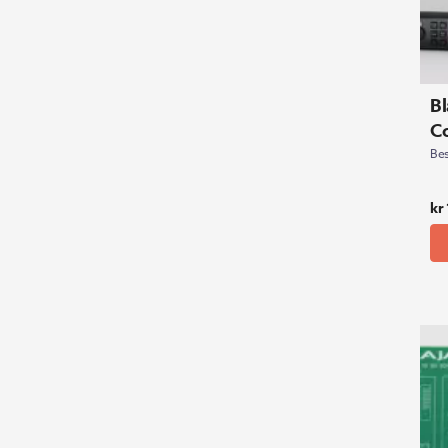
B
Co
Bes
kr