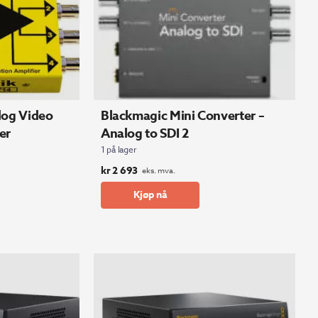
log Video
Blackmagic Mini Converter –
er
Analog to SDI 2
1 på lager
kr
2 693
eks. mva.
Kjøp nå