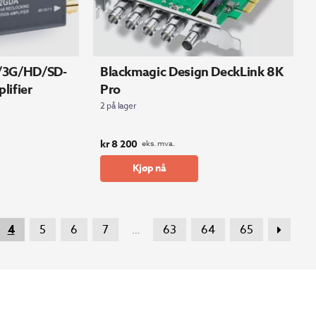
/3G/HD/SD-
Blackmagic Design DeckLink 8K
lifier
Pro
2 på lager
kr
8 200
eks. mva.
Kjøp nå
4
5
6
7
63
64
65
…