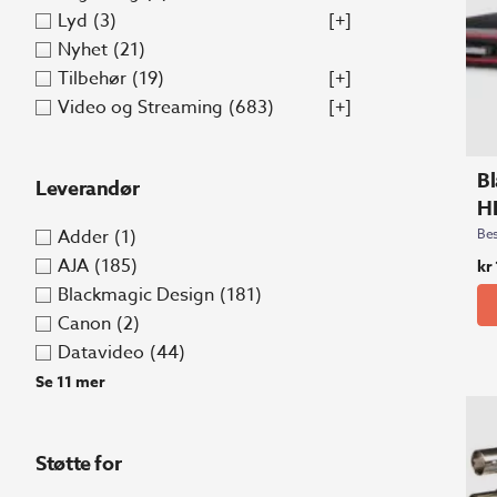
Lyd
(3)
[+]
Nyhet
(21)
Tilbehør
(19)
[+]
Video og Streaming
(683)
[+]
Bl
Leverandør
H
Adder
(1)
Bes
AJA
(185)
kr
Blackmagic Design
(181)
Canon
(2)
Datavideo
(44)
Se 11 mer
Støtte for