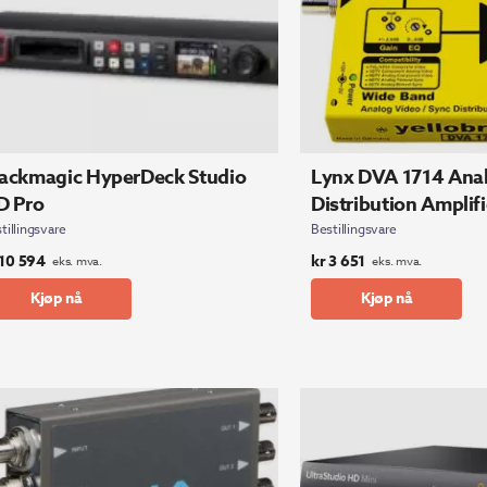
ackmagic HyperDeck Studio
Lynx DVA 1714 Ana
D Pro
Distribution Amplifi
tillingsvare
Bestillingsvare
10 594
kr
3 651
eks. mva.
eks. mva.
Kjøp nå
Kjøp nå