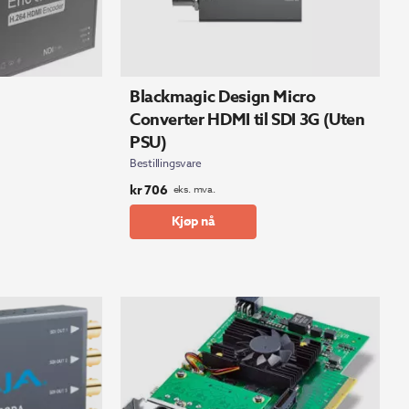
Blackmagic Design Micro
Converter HDMI til SDI 3G (Uten
PSU)
Bestillingsvare
kr
706
eks. mva.
Kjøp nå