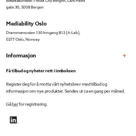
Besøksadresse: Media City Bergen, Lars Hilles
gate 30, 5008 Bergen
Mediability Oslo
Drammensveien 130 Inngang B12 (A-Lab),
0277 Oslo, Norway
Informasjon
Få tilbud og nyheter rett i innboksen
Register deg for å motta vårt nyhetsbrev med tilbud og
informasjon om nye produkter. Sendes ut ca en gang per måned.
Gå
her
for registrering.