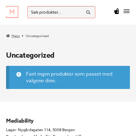
SØK
Hopp
Hopp
Søk
M
kr
0
til
til
etter:
navigasjon
innhold
Hjem
Uncategorized
Uncategorized
Fant ingen produkter som passet med
valgene dine.
Mediability
Lager: Nygårdsgaten 114, 5008 Bergen