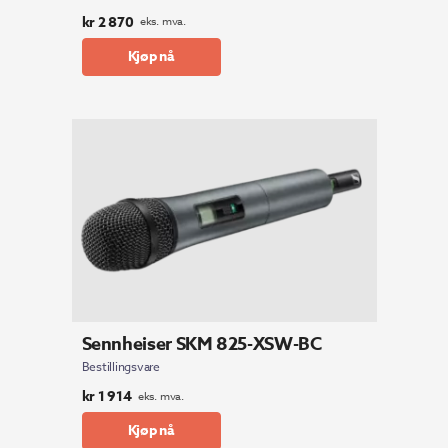
kr
2 870
eks. mva.
Kjøp nå
Sennheiser SKM 825-XSW-BC
Bestillingsvare
kr
1 914
eks. mva.
Kjøp nå