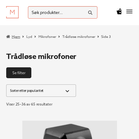
SØK
Hopp
Hopp
Søk
M
kr
0
til
til
etter:
navigasjon
innhold
Hjem
Lyd
Mikrofoner
Trådløse mikrofoner
Side 3
Trådløse mikrofoner
Se filter
Sortert
Viser 25–36 av 65 resultater
etter
propularitet