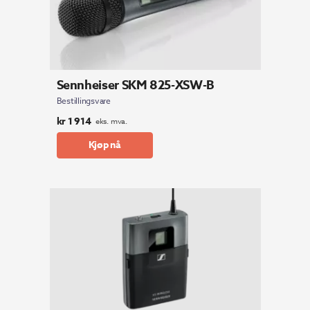
Sennheiser SKM 825-XSW-B
Bestillingsvare
kr
1 914
eks. mva.
Kjøp nå