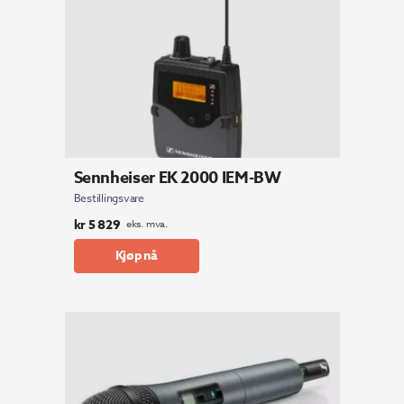
Sennheiser EK 2000 IEM-BW
Bestillingsvare
kr
5 829
eks. mva.
Kjøp nå