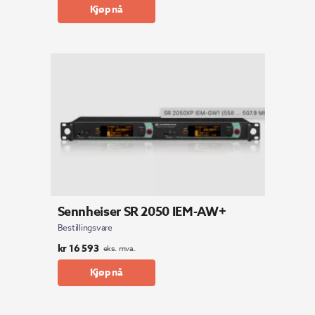
Kjøp nå
Sennheiser SR 2050 IEM-AW+
Bestillingsvare
kr
16 593
eks. mva.
Kjøp nå