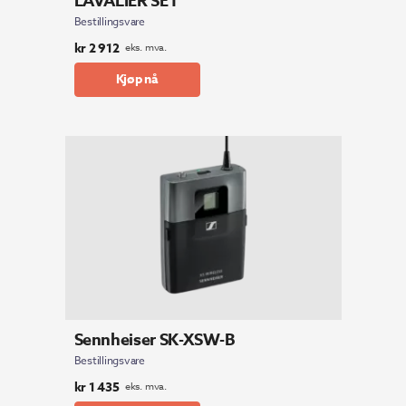
LAVALIER SET
Bestillingsvare
kr
2 912
eks. mva.
Kjøp nå
Sennheiser SK-XSW-B
Bestillingsvare
kr
1 435
eks. mva.