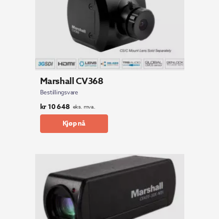
Marshall CV368
Bestillingsvare
kr
10 648
eks. mva.
Kjøp nå