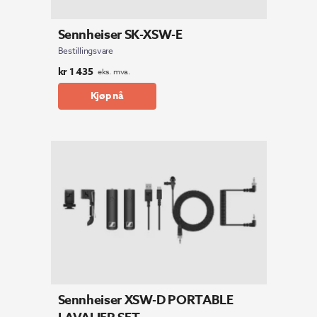
Sennheiser SK-XSW-E
Bestillingsvare
kr
1 435
eks. mva.
Kjøp nå
Sennheiser XSW-D PORTABLE