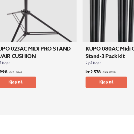
UPO 023AC MIDI PRO STAND
KUPO 080AC Midi Cl
/AIR CUSHION
Stand-3 Pack kit
å lager
2 på lager
998
kr
2 578
eks. mva.
eks. mva.
Kjøp nå
Kjøp nå