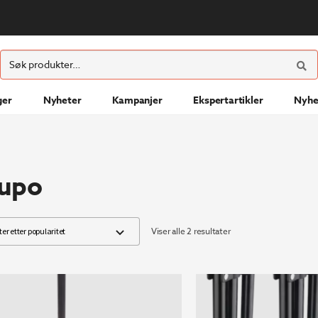
ØK
Søk
etter:
ger
Nyheter
Kampanjer
Ekspertartikler
Nyhe
upo
Sortert
Viser alle 2 resultater
etter
propularitet