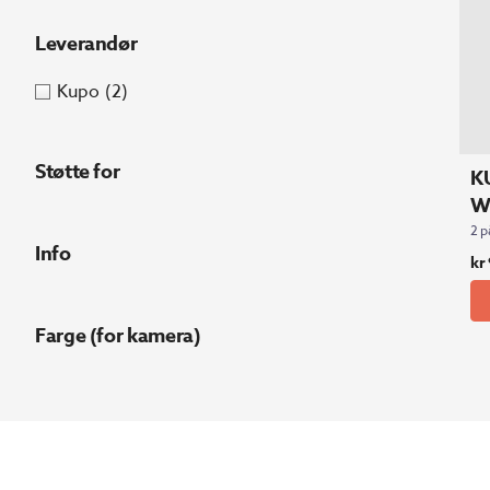
Leverandør
Kupo
(2)
Støtte for
K
W
2 p
Info
kr
Farge (for kamera)