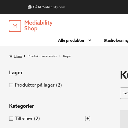
Gå til Mediability.com
S
Hopp
Hopp
til
til
navigasjon
innhold
Alle produkter
Studioløsnin
Hjem
Produkt Leverandør
Kupo
K
Lager
Produkter på lager
(2)
Kategorier
Tilbehør
(2)
[+]