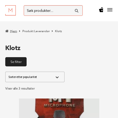
SØK
Hopp
Hopp
Søk
M
kr
0
til
til
etter:
navigasjon
innhold
Hjem
Produkt Leverandør
Klotz
Klotz
Se filter
Sortert
Viser alle 3 resultater
etter
propularitet