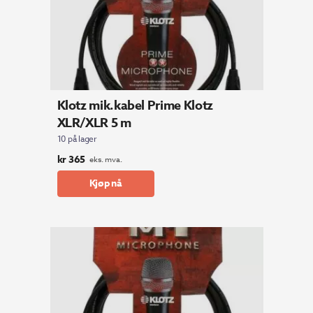
Klotz mik.kabel Prime Klotz
XLR/XLR 5 m
10 på lager
kr
365
eks. mva.
Kjøp nå