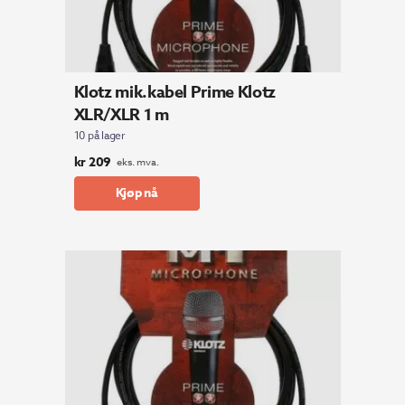
Klotz mik.kabel Prime Klotz
XLR/XLR 1 m
10 på lager
kr
209
eks. mva.
Kjøp nå