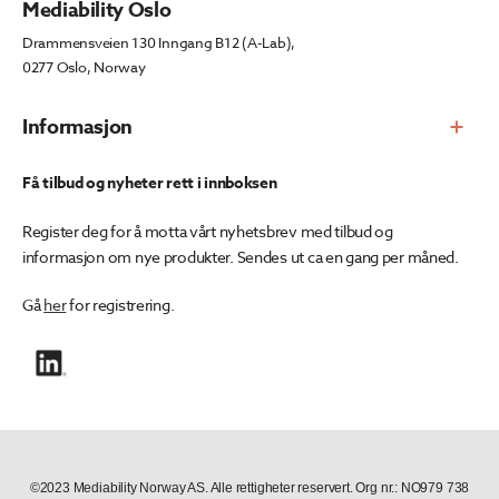
Mediability Oslo
Drammensveien 130 Inngang B12 (A-Lab),
0277 Oslo, Norway
Informasjon
Få tilbud og nyheter rett i innboksen
Register deg for å motta vårt nyhetsbrev med tilbud og
informasjon om nye produkter. Sendes ut ca en gang per måned.
Gå
her
for registrering.
©2023 Mediability Norway AS. Alle rettigheter reservert. Org nr.: NO979 738