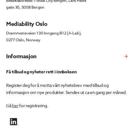
Besøksadresse: Media City Bergen, Lars Hilles
gate 30, 5008 Bergen
Mediability Oslo
Drammensveien 130 Inngang B12 (A-Lab),
0277 Oslo, Norway
Informasjon
Få tilbud og nyheter rett i innboksen
Register deg for å motta vårt nyhetsbrev med tilbud og
informasjon om nye produkter. Sendes ut ca en gang per måned.
Gå
her
for registrering.