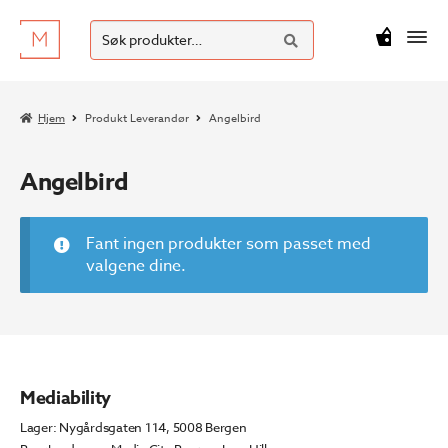
SØK
Hopp
Hopp
Søk
M
kr
0
til
til
etter:
navigasjon
innhold
Hjem
Produkt Leverandør
Angelbird
Angelbird
Fant ingen produkter som passet med
valgene dine.
Mediability
Lager: Nygårdsgaten 114, 5008 Bergen