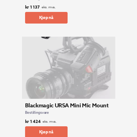
kr
1 137
eks. mva.
Kjøp nå
Blackmagic URSA Mini Mic Mount
Bestillingsvare
kr
1 424
eks. mva.
Kjøp nå