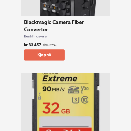
Blackmagic Camera Fiber
Converter
Bestillingsvare
kr
33 457
eks. mva.
Kjøp nå