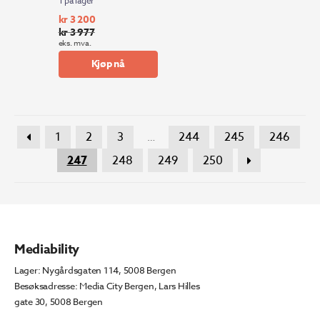
1 på lager
kr
3 200
kr
3 977
Opprinnelig
Nåværende
eks. mva.
pris
pris
Kjøp nå
var:
er:
kr 3
kr 3
977.
200.
1
2
3
244
245
246
…
247
248
249
250
Mediability
Lager: Nygårdsgaten 114, 5008 Bergen
Besøksadresse: Media City Bergen, Lars Hilles
gate 30, 5008 Bergen