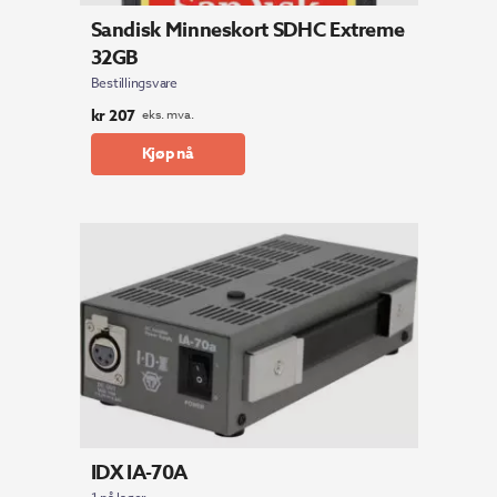
Sandisk Minneskort SDHC Extreme
32GB
Bestillingsvare
kr
207
eks. mva.
Kjøp nå
IDX IA-70A