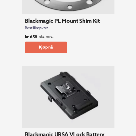
Blackmagic PL Mount Shim Kit
Bestillingsvare
kr
658
eks. mva.
Kjøp nå
Blackmagic URSA VLock Battery