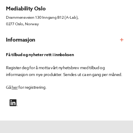
Mediability Oslo
Drammensveien 130 Inngang B12 (A-Lab),
0277 Oslo, Norway
Informasjon
Få tilbud og nyheter rett i innboksen
Register deg for å motta vårt nyhetsbrev med tilbud og
informasjon om nye produkter. Sendes ut ca en gang per måned.
Gå
her
for registrering.