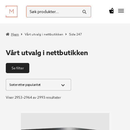
SØK
Hopp
Hopp
Søk
M
kr
0
til
til
etter:
navigasjon
innhold
Hjem
Vårt utvalg i nettbutikken
Side 247
Vårt utvalg i nettbutikken
Se filter
Sortert
Viser 2953–2964 av 2993 resultater
etter
propularitet