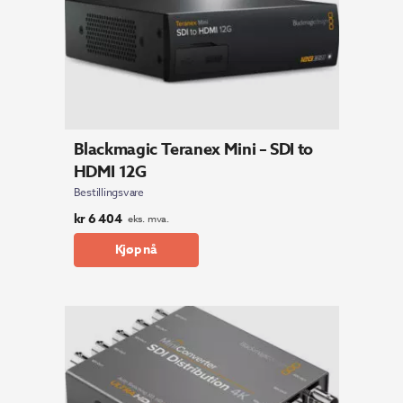
Blackmagic Teranex Mini – SDI to
HDMI 12G
Bestillingsvare
kr
6 404
eks. mva.
Kjøp nå