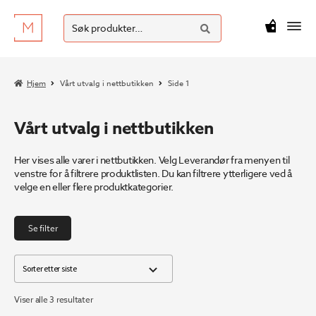
SØK
Hopp
Hopp
Søk
M
kr
0
til
til
etter:
navigasjon
innhold
Hjem
Vårt utvalg i nettbutikken
Side 1
Vårt utvalg i nettbutikken
Her vises alle varer i nettbutikken. Velg Leverandør fra menyen til
venstre for å filtrere produktlisten. Du kan filtrere ytterligere ved å
velge en eller flere produktkategorier.
Se filter
Sortert
Viser alle 3 resultater
etter