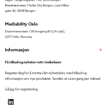
Besøksadresse: Media City Bergen, Lars Hilles
gate 30, 5008 Bergen
Mediability Oslo
Drammensveien 130 Inngang B12 (A-Lab),
0277 Oslo, Norway
Informasjon
Få tilbud og nyheter rett i innboksen
Register deg for å motta vårt nyhetsbrev med tilbud og
informasjon om nye produkter. Sendes ut ca en gang per måned.
Gå
her
for registrering.