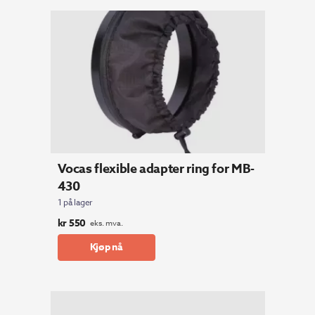
siste
Vocas flexible adapter ring for MB-
430
1 på lager
kr
550
eks. mva.
Kjøp nå