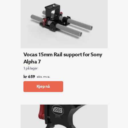
Vocas 15mm Rail support for Sony
Alpha 7
1 på lager
kr
659
eks. mva.
Kjøp nå