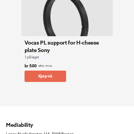
Vocas PL support for H-cheese
plate Sony
1 på lager
kr
500
eks. mva.
Kjøp nå
Mediability
Lager: Nygårdsgaten 114, 5008 Bergen