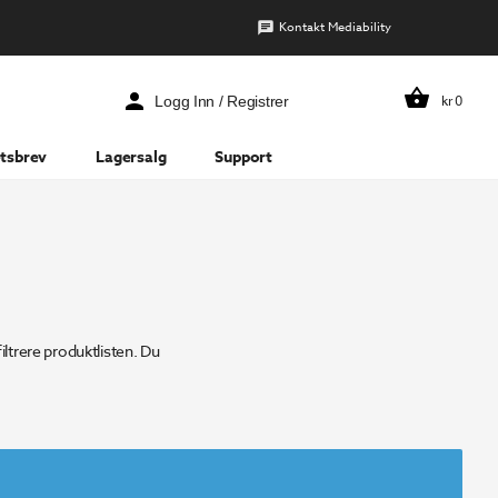
Kontakt Mediability
kr
0
Logg Inn / Registrer
tsbrev
Lagersalg
Support
filtrere produktlisten. Du