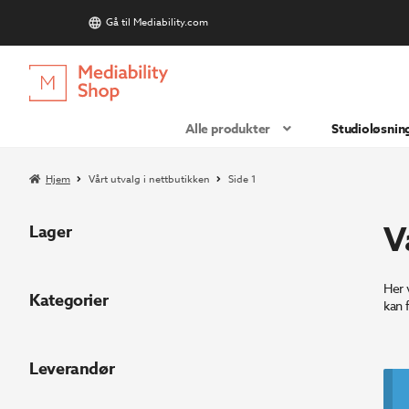
Gå til Mediability.com
S
Hopp
Hopp
til
til
navigasjon
innhold
Alle produkter
Studioløsnin
Hjem
Vårt utvalg i nettbutikken
Side 1
V
Lager
Her 
Kategorier
kan f
Leverandør