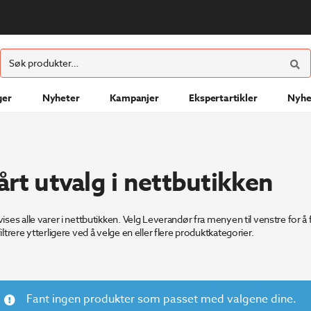
ØK
Søk
etter:
ger
Nyheter
Kampanjer
Ekspertartikler
Nyhe
årt utvalg i nettbutikken
vises alle varer i nettbutikken. Velg Leverandør fra menyen til venstre for å 
iltrere ytterligere ved å velge en eller flere produktkategorier.
Fant ingen produkter som passet med valgene dine.