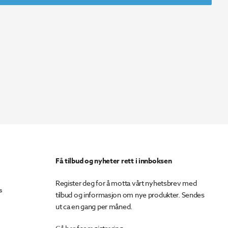
Få tilbud og nyheter rett i innboksen
Register deg for å motta vårt nyhetsbrev med
s
tilbud og informasjon om nye produkter. Sendes
ut ca en gang per måned.